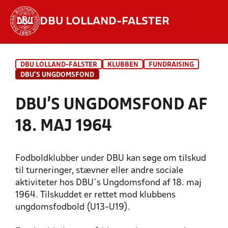
DBU LOLLAND-FALSTER
Hvad vil du søge efter?
DBU LOLLAND-FALSTER
KLUBBEN
FUNDRAISING
INDHOLD OG NYHEDER
DBU'S UNGDOMSFOND
STILLINGER, RESULTATER, KLUBBER OG
DBU'S UNGDOMSFOND AF
HOLD
18. MAJ 1964
Fodboldklubber under DBU kan søge om tilskud
til turneringer, stævner eller andre sociale
aktiviteter hos DBU´s Ungdomsfond af 18. maj
1964. Tilskuddet er rettet mod klubbens
ungdomsfodbold (U13-U19).