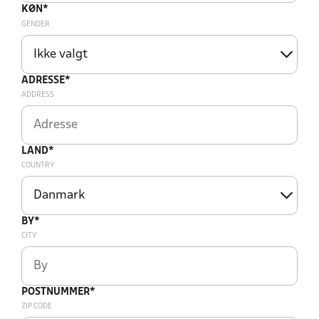
KØN*
GENDER
ADRESSE*
ADDRESS
LAND*
COUNTRY
BY*
CITY
POSTNUMMER*
ZIP CODE