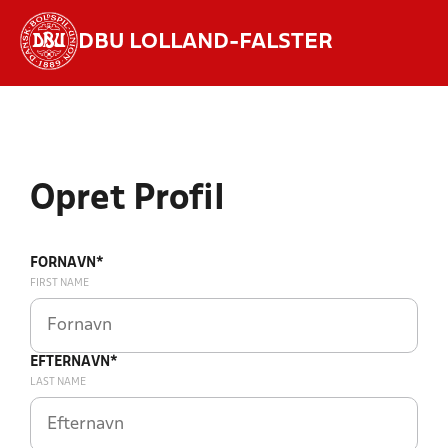
DBU LOLLAND-FALSTER
Hvad vil du søge efter?
INDHOLD OG NYHEDER
STILLINGER, RESULTATER, KLUBBER OG
Opret Profil
HOLD
FORNAVN*
FIRST NAME
EFTERNAVN*
LAST NAME