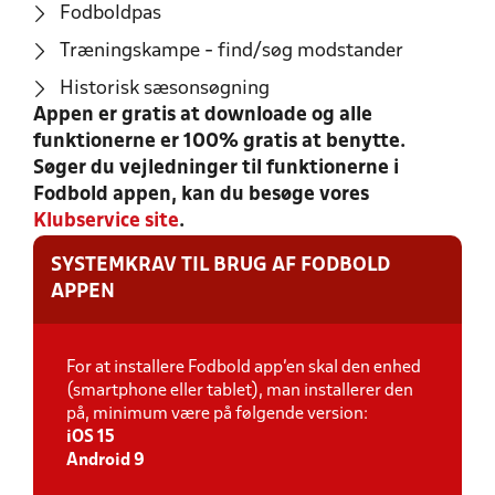
Fodboldpas
Træningskampe - find/søg modstander
Historisk sæsonsøgning
Appen er gratis at downloade og alle
funktionerne er 100% gratis at benytte.
Søger du vejledninger til funktionerne i
Fodbold appen, kan du besøge vores
Klubservice site
.
SYSTEMKRAV TIL BRUG AF FODBOLD
APPEN
For at installere Fodbold app'en skal den enhed
(smartphone eller tablet), man installerer den
på, minimum være på følgende version:
iOS 15
Android 9