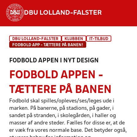
DBU LOLLAND-FALSTER
Hvad vil du søge efter?
DBU LOLLAND-FALSTER
KLUBBEN
IT-TILBUD
INDHOLD OG NYHEDER
FODBOLD APP - TÆTTERE PÅ BANEN!
STILLINGER, RESULTATER, KLUBBER OG
FODBOLD APPEN I NYT DESIGN
HOLD
FODBOLD APPEN -
TÆTTERE PÅ BANEN
Fodbold skal spilles/opleves/ses/leges ude i
marken. På banerne, på stadions, på gader, i
sandet på stranden, i skolegården, i haller og
masser af andre steder. Fælles for disse er, at de
er væk fra vores normale base. Det betyder også,