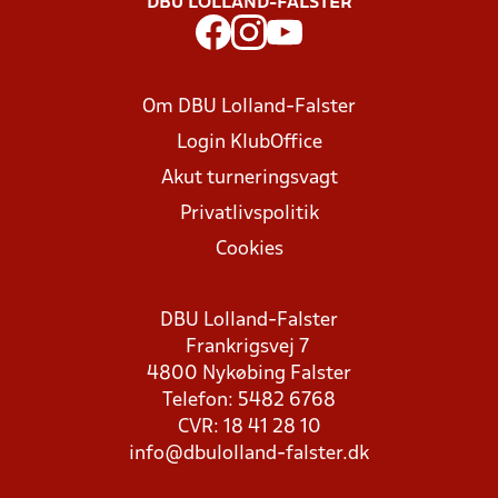
DBU LOLLAND-FALSTER
Om DBU Lolland-Falster
Login KlubOffice
Akut turneringsvagt
Privatlivspolitik
Cookies
DBU Lolland-Falster
Frankrigsvej 7
4800 Nykøbing Falster
Telefon: 5482 6768
CVR: 18 41 28 10
info@dbulolland-falster.dk