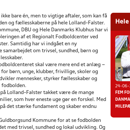
 ikke bare én, men to vigtige aftaler, som kan få
Hele
den og fællesskaberne på hele Lolland-Falster.
mune, DBU og Hele Danmarks Klubhus har vi
bleringen af et Regionalt Fodboldcenter ved
ster. Samtidig har vi indgået en ny
ke samarbejdet om trivsel, sundhed, børn og
llesskaber.
 Fodboldcenteret skal være mere end et anlæg –
or børn, unge, klubber, frivillige, skoler og
udvikler mennesker, styrker fællesskaber og
 fodbolden.
24-06-2
 på Lolland-Falster takket være de mange
FEM FO
amilier, som hver eneste uge gør en forskel. Med
DANMAR
e på det stærke fundament og skaber endnu
MILEP
til Guldborgsund Kommune for at se fodbolden
det med trivsel, sundhed og lokal udvikling. Og