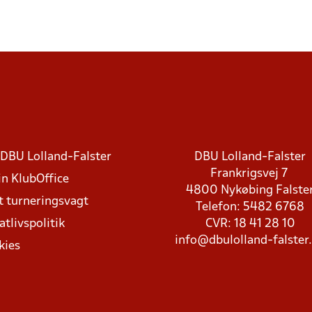
DBU Lolland-Falster
DBU Lolland-Falster
Frankrigsvej 7
in KlubOffice
4800 Nykøbing Falste
t turneringsvagt
Telefon: 5482 6768
atlivspolitik
CVR: 18 41 28 10
info@dbulolland-falster
kies