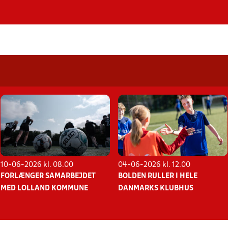
10-06-2026 kl. 08.00
04-06-2026 kl. 12.00
FORLÆNGER SAMARBEJDET
BOLDEN RULLER I HELE
MED LOLLAND KOMMUNE
DANMARKS KLUBHUS