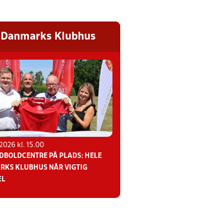
 Danmarks Klubhus
026 kl. 15.00
DBOLDCENTRE PÅ PLADS: HELE
KS KLUBHUS NÅR VIGTIG
ÆL