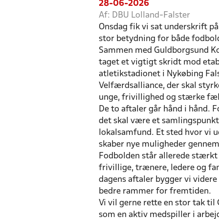
28-06-2026
Af: DBU Lolland-Falster
Onsdag fik vi sat underskrift på
stor betydning for både fodbol
Sammen med Guldborgsund Kom
taget et vigtigt skridt mod eta
atletikstadionet i Nykøbing Fal
Velfærdsalliance, der skal styr
unge, frivillighed og stærke fæ
De to aftaler går hånd i hånd.
det skal være et samlingspunkt f
lokalsamfund. Et sted hvor vi 
skaber nye muligheder gennem
Fodbolden står allerede stærkt
frivillige, trænere, ledere og f
dagens aftaler bygger vi vider
bedre rammer for fremtiden.
Vi vil gerne rette en stor tak 
som en aktiv medspiller i arbej