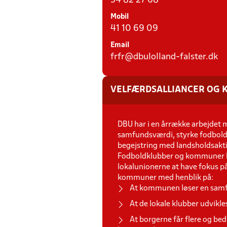
54 82 27 68
Mobil
41 10 69 09
Email
frfr@dbulolland-falster.dk
VELFÆRDSALLIANCER OG
DBU har i en årrække arbejdet
samfundsværdi, styrke fodbold
begejstring med landsholdsaktiv
Fodboldklubber og kommuner har
lokalunionerne at have fokus p
kommuner med henblik på:
At kommunen løser en samf
At de lokale klubber udvikle
At borgerne får flere og be