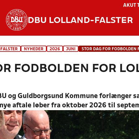
AKUT 
DBU LOLLAND-FALSTER
-FALSTER
NYHEDER
2026
JUNI
OR FODBOLDEN FOR LO
DBU og Guldborgsund Kommune forlænger sa
nye aftale løber fra oktober 2026 til sept