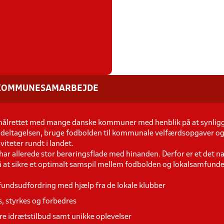
 KOMMUNESAMARBEJDE
 målrettet med mange danske kommuner med henblik på at synlig
deltagelsen, bruge fodbolden til kommunale velfærdsopgaver og
iteter rundt i landet.
 allerede stor berøringsflade med hinanden. Derfor er et det na
å at sikre et optimalt samspil mellem fodbolden og lokalsamfund
undsudfordring med hjælp fra de lokale klubber
s, styrkes og forbedres
dre idrætstilbud samt unikke oplevelser