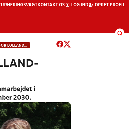
TURNERINGSVAGT
KONTAKT OS
LOG IND
OPRET PROFIL
STOR DAG FOR FODBOLDEN FOR LOLLAND-FALSTER
LLAND-
marbejdet i
ember 2030.