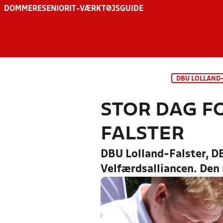
DOMMERE
SENIOR
IT-VÆRKTØJSGUIDE
DBU LOLLAND
STOR DAG F
FALSTER
DBU Lolland-Falster, 
Velfærdsalliancen. Den 