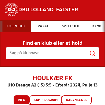
DBU LOLLAND-FALSTER
Hvad vil du søge efter?
KLUB/HOLD
RÆKKE
SPILLESTED
KAMP
INDHOLD OG NYHEDER
Find en klub eller et hold
STILLINGER, RESULTATER, KLUBBER OG
HOLD
HOULKÆR FK
U10 Drenge A2 (15) 5:5 - Efterår 2024, Pulje 13
INFO
KAMPPROGRAM
KARANTÆNER