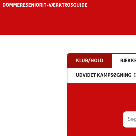
DOMMERE
SENIOR
IT-VÆRKTØJSGUIDE
KLUB/HOLD
RÆKK
UDVIDET KAMPSØGNING