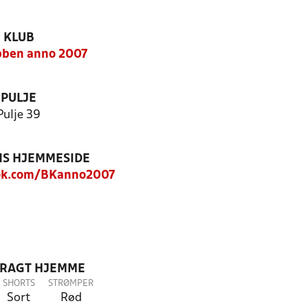
KLUB
bben anno 2007
PULJE
Pulje 39
S HJEMMESIDE
ok.com/BKanno2007
DRAGT HJEMME
SHORTS
STRØMPER
Sort
Rød