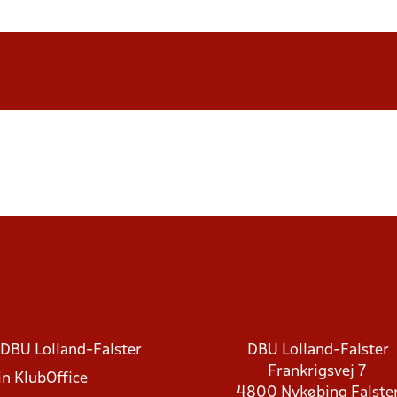
DBU Lolland-Falster
DBU Lolland-Falster
Frankrigsvej 7
in KlubOffice
4800 Nykøbing Falste