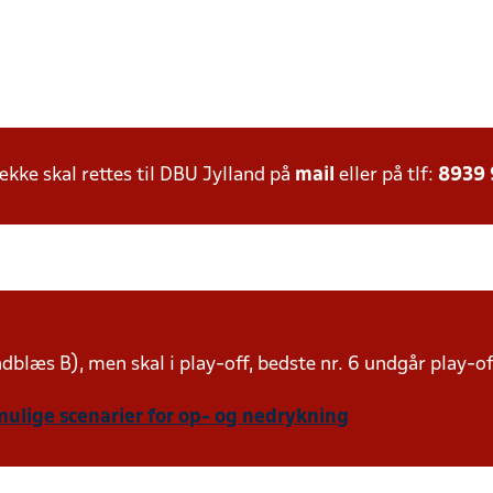
ke skal rettes til DBU Jylland på
mail
eller på tlf:
8939
indblæs B), men skal i play-off, bedste nr. 6 undgår play-o
mulige scenarier for op- og nedrykning