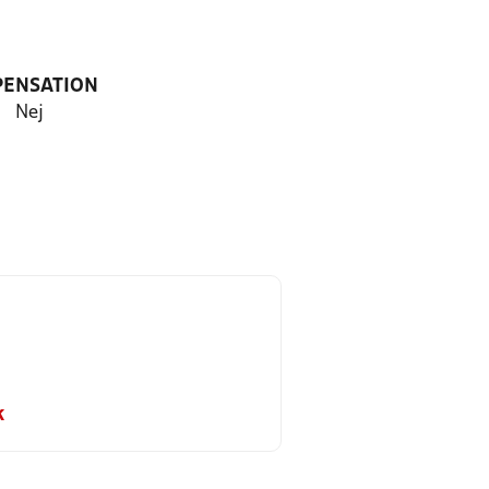
PENSATION
Nej
k