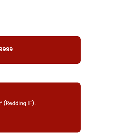
 9999
ff (Rødding IF).