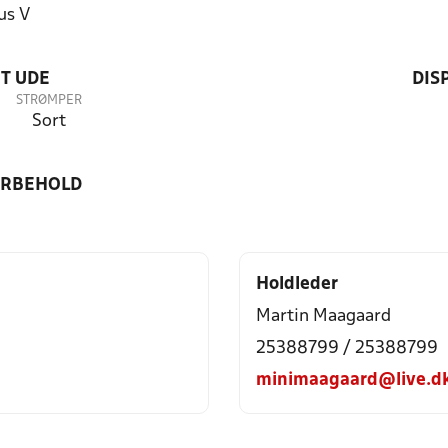
us V
T UDE
DIS
STRØMPER
Sort
ORBEHOLD
Holdleder
Martin Maagaard
25388799 / 25388799
minimaagaard@live.d