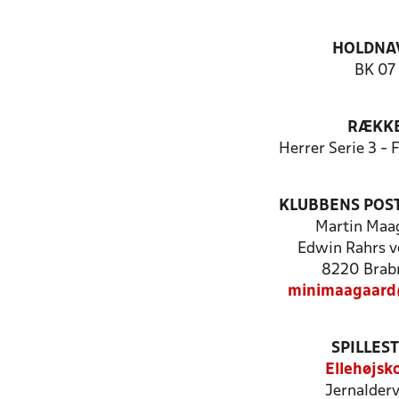
HOLDNA
BK 07
RÆKK
Herrer Serie 3 -
KLUBBENS POS
Martin Maa
Edwin Rahrs ve
8220 Brab
minimaagaard
SPILLES
Ellehøjsk
Jernalderv