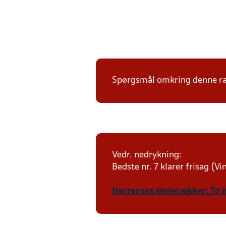
Spørgsmål omkring denne ræk
Vedr. nedrykning:
Bedste nr. 7 klarer frisag (V
Herrernes serierækker: To 