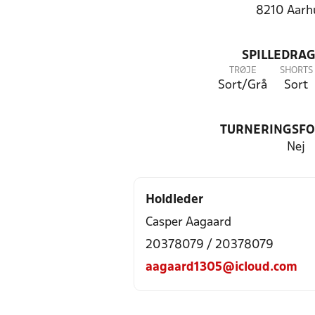
8210 Aarh
SPILLEDRAG
TRØJE
SHORTS
Sort/Grå
Sort
TURNERINGSF
Nej
Holdleder
Casper Aagaard
20378079 / 20378079
aagaard1305@icloud.com