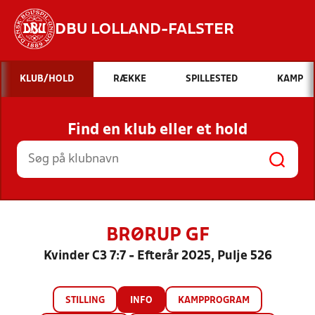
DBU LOLLAND-FALSTER
Hvad vil du søge efter?
KLUB/HOLD
RÆKKE
SPILLESTED
KAMP
INDHOLD OG NYHEDER
Find en klub eller et hold
STILLINGER, RESULTATER, KLUBBER OG
HOLD
BRØRUP GF
Kvinder C3 7:7 - Efterår 2025, Pulje 526
STILLING
INFO
KAMPPROGRAM