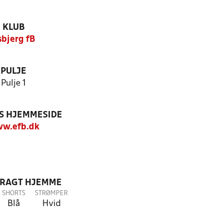
KLUB
sbjerg fB
PULJE
Pulje 1
S HJEMMESIDE
w.efb.dk
DRAGT HJEMME
SHORTS
STRØMPER
Blå
Hvid