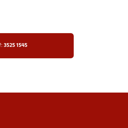
f:
3525 1545