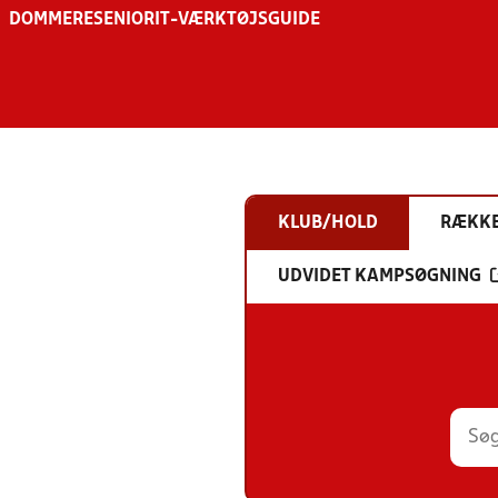
DOMMERE
SENIOR
IT-VÆRKTØJSGUIDE
KLUB/HOLD
RÆKK
UDVIDET KAMPSØGNING