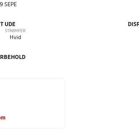
99 SEPE
T UDE
DIS
STRØMPER
Hvid
ORBEHOLD
om