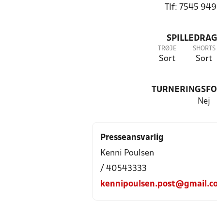
Tlf: 7545 94
SPILLEDRAG
TRØJE
SHORTS
Sort
Sort
TURNERINGSF
Nej
Presseansvarlig
Kenni Poulsen
/ 40543333
kennipoulsen.post@gmail.c