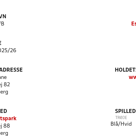
VN
fB
E
E
025/26
ADRESSE
HOLDET
ane
ww
ej 82
erg
TED
SPILLE
TRØJE
tspark
Blå/Hvid
ej 88
erg