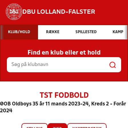
DBU LOLLAND-FALSTER
Hvad vil du søge efter?
KLUB/HOLD
RÆKKE
SPILLESTED
KAMP
INDHOLD OG NYHEDER
Find en klub eller et hold
STILLINGER, RESULTATER, KLUBBER OG
HOLD
TST FODBOLD
ØOB Oldboys 35 år 11 mands 2023-24, Kreds 2 - Forår
2024