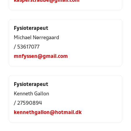
kasperstraube@gmail.com
Fysioterapeut
Michael Nørregaard
/ 53617077
mnfyssen@gmail.com
Fysioterapeut
Kenneth Gallon
/ 27590894
kennethgallon@hotmail.dk