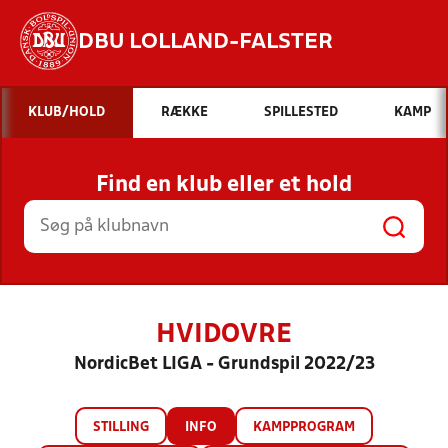
DBU LOLLAND-FALSTER
Hvad vil du søge efter?
KLUB/HOLD
RÆKKE
SPILLESTED
KAMP
INDHOLD OG NYHEDER
Find en klub eller et hold
STILLINGER, RESULTATER, KLUBBER OG
HOLD
HVIDOVRE
NordicBet LIGA - Grundspil 2022/23
STILLING
INFO
KAMPPROGRAM