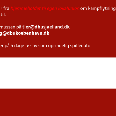
r fra
hjemmeholdet til egen lokalunion
om kampflytning s
til:
smussen på
tler@dbusjaelland.dk
ng@dbukoebenhavn.dk
er på 5 dage før ny som oprindelig spilledato