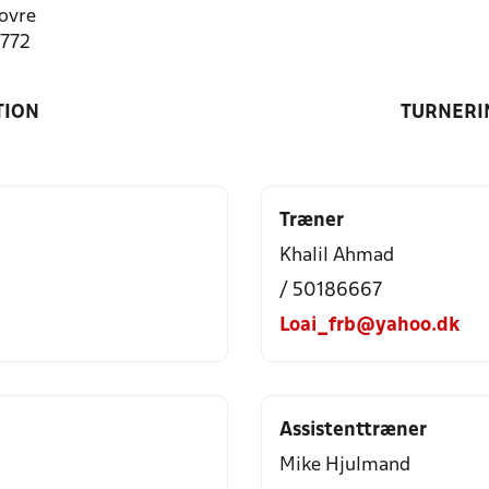
ovre
1772
TION
TURNERI
Træner
Khalil Ahmad
/ 50186667
Loai_frb@yahoo.dk
Assistenttræner
Mike Hjulmand