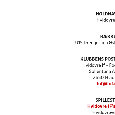
HOLDNA
Hvidovre
RÆKK
U15 Drenge Liga Øst
KLUBBENS POS
Hvidovre If - F
Sollentuna A
2650 Hvid
hif@hif.
SPILLES
Hvidovre IF'
Hvidovreve