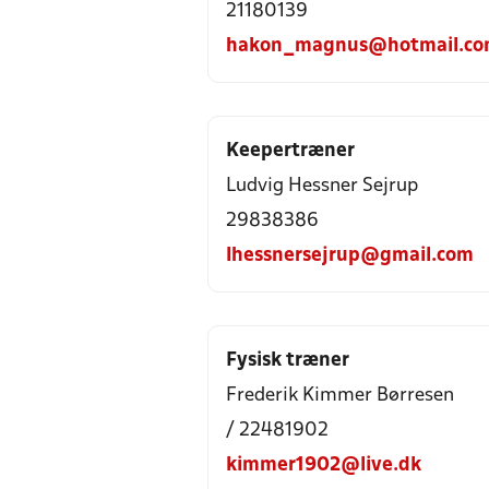
21180139
hakon_magnus@hotmail.c
Keepertræner
Ludvig Hessner Sejrup
29838386
lhessnersejrup@gmail.com
Fysisk træner
Frederik Kimmer Børresen
/ 22481902
kimmer1902@live.dk