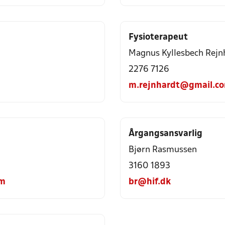
Fysioterapeut
Magnus Kyllesbech Rejn
2276 7126
m.rejnhardt@gmail.c
Årgangsansvarlig
Bjørn Rasmussen
3160 1893
om
br@hif.dk