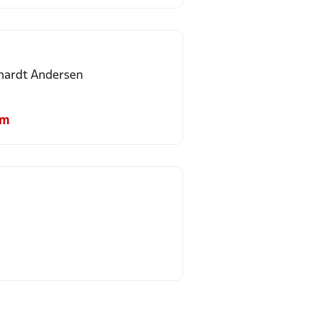
hardt Andersen
om