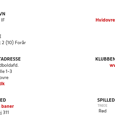
VN
 IF
Hvidovre
E
 2 (10) Forår
TADRESSE
KLUBBEN
odboldafd.
ww
lle 1-3
ovre
dk
TED
SPILLE
TRØJE
s baner
Rød
j 311