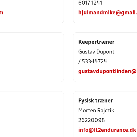
6017 1241
om
hjulmandmike@gmail
Keepertræner
Gustav Dupont
/ 53344724
gustavdupontlinden@
Fysisk træner
Morten Rajczik
26220098
info@lt2endurance.dk