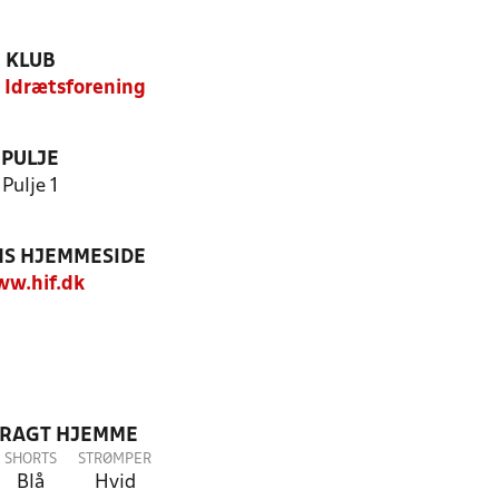
KLUB
 Idrætsforening
PULJE
Pulje 1
S HJEMMESIDE
w.hif.dk
DRAGT HJEMME
SHORTS
STRØMPER
Blå
Hvid