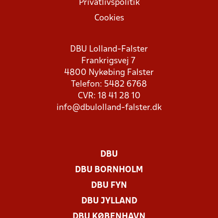
Privatlivspolitik
Cookies
DBU Lolland-Falster
Frankrigsvej 7
4800 Nykøbing Falster
Telefon: 5482 6768
CVR: 18 41 28 10
info@dbulolland-falster.dk
DBU
DBU BORNHOLM
DBU FYN
DBU JYLLAND
DBU KØBENHAVN