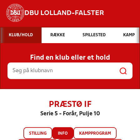
DBU LOLLAND-FALSTER
Hvad vil du søge efter?
KLUB/HOLD
RÆKKE
SPILLESTED
KAMP
INDHOLD OG NYHEDER
Find en klub eller et hold
STILLINGER, RESULTATER, KLUBBER OG
HOLD
PRÆSTØ IF
Serie 5 - Forår, Pulje 10
STILLING
INFO
KAMPPROGRAM