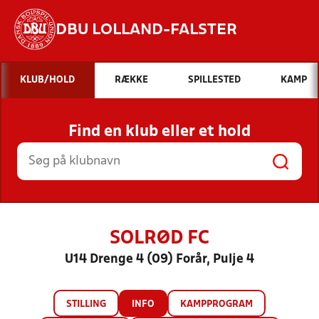
DBU LOLLAND-FALSTER
Hvad vil du søge efter?
KLUB/HOLD
RÆKKE
SPILLESTED
KAMP
INDHOLD OG NYHEDER
Find en klub eller et hold
STILLINGER, RESULTATER, KLUBBER OG
HOLD
SOLRØD FC
U14 Drenge 4 (09) Forår, Pulje 4
STILLING
INFO
KAMPPROGRAM