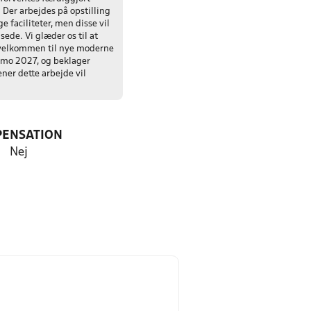
 Der arbejdes på opstilling
e faciliteter, men disse vil
ede. Vi glæder os til at
velkommen til nye moderne
rimo 2027, og beklager
ner dette arbejde vil
PENSATION
Nej