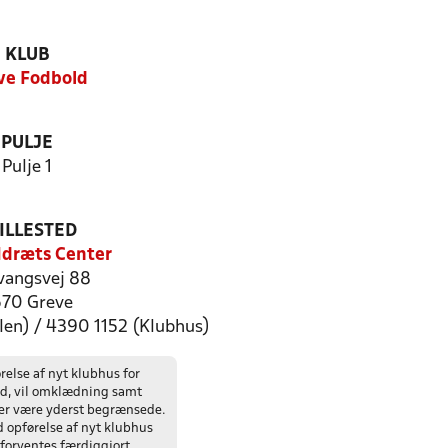
KLUB
ve Fodbold
PULJE
Pulje 1
ILLESTED
Idræts Center
evangsvej 88
70 Greve
len) / 4390 1152 (Klubhus)
relse af nyt klubhus for
d, vil omklædning samt
ter være yderst begrænsede.
 opførelse af nyt klubhus
g forventes færdiggjort