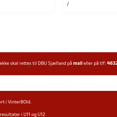
/
ke skal rettes til DBU Sjælland på
mail
eller på tlf:
463
rt i VinterBOld.
resultater i U11 og U12