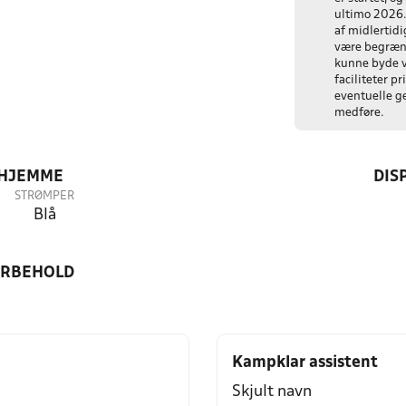
ultimo 2026.
af midlertidig
være begræns
kunne byde 
faciliteter p
eventuelle ge
medføre.
 HJEMME
DIS
STRØMPER
Blå
ORBEHOLD
Kampklar assistent
Skjult navn