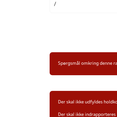
/
Spørgsmål omkring denne ræk
Der skal ikke udfyldes holdko
Der skal ikke indrapporteres 