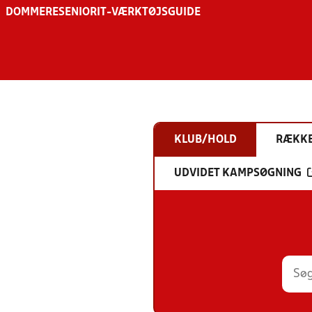
DOMMERE
SENIOR
IT-VÆRKTØJSGUIDE
KLUB/HOLD
RÆKK
UDVIDET KAMPSØGNING