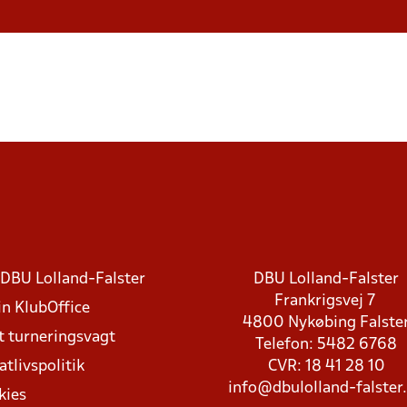
DBU Lolland-Falster
DBU Lolland-Falster
Frankrigsvej 7
in KlubOffice
4800 Nykøbing Falste
t turneringsvagt
Telefon: 5482 6768
atlivspolitik
CVR: 18 41 28 10
info@dbulolland-falster
kies