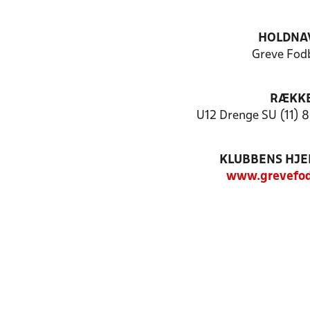
HOLDNA
Greve Fod
RÆKK
U12 Drenge SU (11) 
KLUBBENS HJ
www.grevefod