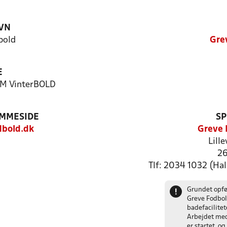
VN
bold
Gre
E
8M VinterBOLD
EMMESIDE
SP
bold.dk
Greve 
Lill
26
Tlf: 2034 1032 (Hal
Grundet opfø
!
Greve Fodbol
badefacilite
Arbejdet med
er startet, o