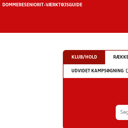
DOMMERE
SENIOR
IT-VÆRKTØJSGUIDE
KLUB/HOLD
RÆKK
UDVIDET KAMPSØGNING