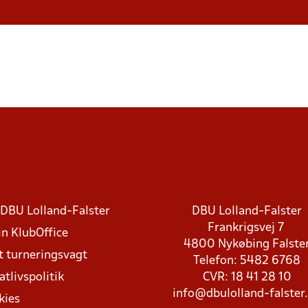
DBU Lolland-Falster
DBU Lolland-Falster
Frankrigsvej 7
in KlubOffice
4800 Nykøbing Falste
t turneringsvagt
Telefon: 5482 6768
atlivspolitik
CVR: 18 41 28 10
info@dbulolland-falster
kies