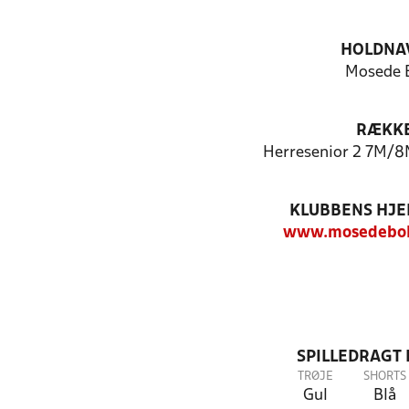
HOLDNA
Mosede 
RÆKK
Herresenior 2 7M/8
KLUBBENS HJ
www.mosedebol
SPILLEDRAGT
TRØJE
SHORTS
Gul
Blå