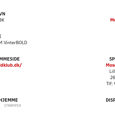
VN
BK
M
E
M VinterBOLD
EMMESIDE
SP
dklub.dk/
Mos
Li
26
Tlf
 HJEMME
DIS
STRØMPER