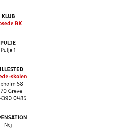
KLUB
osede BK
PULJE
Pulje 1
ILLESTED
ede-skolen
lleholm 58
70 Greve
: 4390 0485
PENSATION
Nej