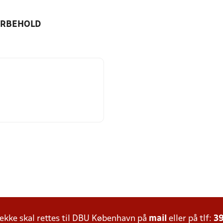
ORBEHOLD
kke skal rettes til DBU København på
mail
eller på tlf:
39