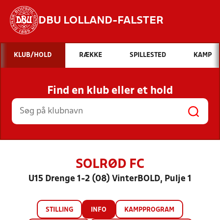
DBU LOLLAND-FALSTER
Hvad vil du søge efter?
KLUB/HOLD
RÆKKE
SPILLESTED
KAMP
INDHOLD OG NYHEDER
Find en klub eller et hold
STILLINGER, RESULTATER, KLUBBER OG
HOLD
SOLRØD FC
U15 Drenge 1-2 (08) VinterBOLD, Pulje 1
STILLING
INFO
KAMPPROGRAM