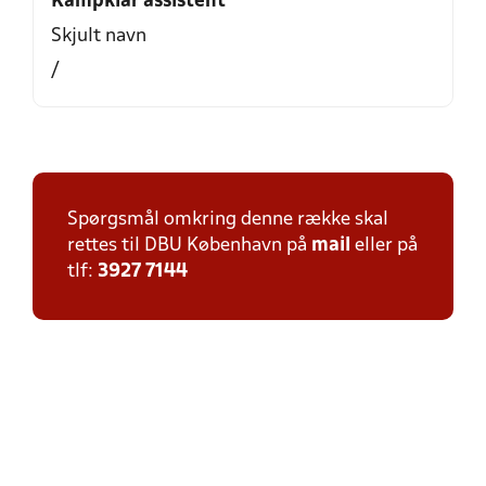
Kampklar assistent
Skjult navn
/
Spørgsmål omkring denne række skal
rettes til DBU København på
mail
eller på
tlf:
3927 7144