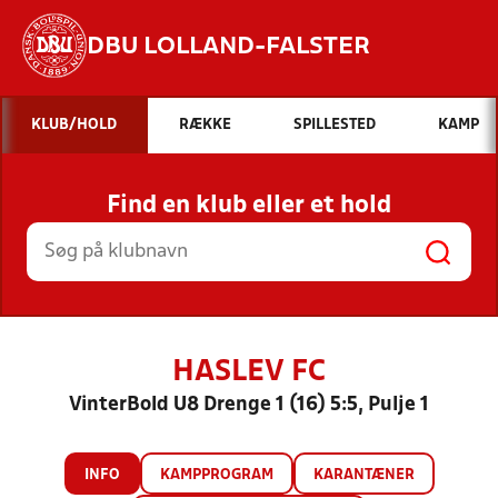
DBU LOLLAND-FALSTER
Hvad vil du søge efter?
KLUB/HOLD
RÆKKE
SPILLESTED
KAMP
INDHOLD OG NYHEDER
Find en klub eller et hold
STILLINGER, RESULTATER, KLUBBER OG
HOLD
HASLEV FC
VinterBold U8 Drenge 1 (16) 5:5, Pulje 1
INFO
KAMPPROGRAM
KARANTÆNER