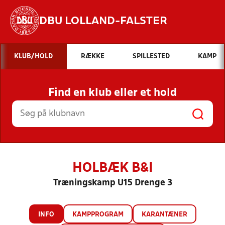
DBU LOLLAND-FALSTER
Hvad vil du søge efter?
KLUB/HOLD
RÆKKE
SPILLESTED
KAMP
INDHOLD OG NYHEDER
Find en klub eller et hold
STILLINGER, RESULTATER, KLUBBER OG
HOLD
HOLBÆK B&I
Træningskamp U15 Drenge 3
INFO
KAMPPROGRAM
KARANTÆNER