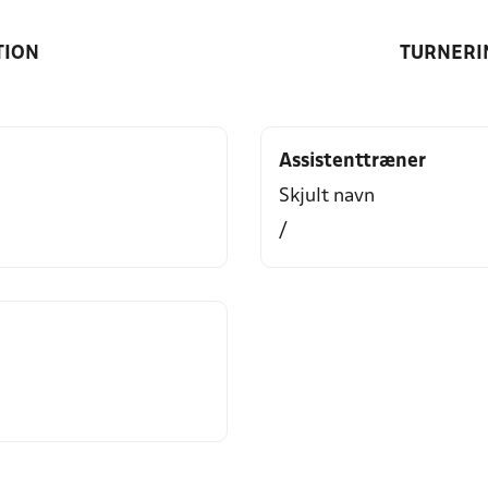
TION
TURNERI
Assistenttræner
Skjult navn
/