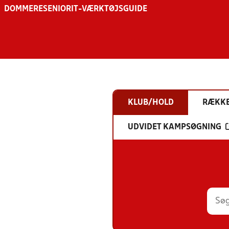
DOMMERE
SENIOR
IT-VÆRKTØJSGUIDE
KLUB/HOLD
RÆKK
UDVIDET KAMPSØGNING