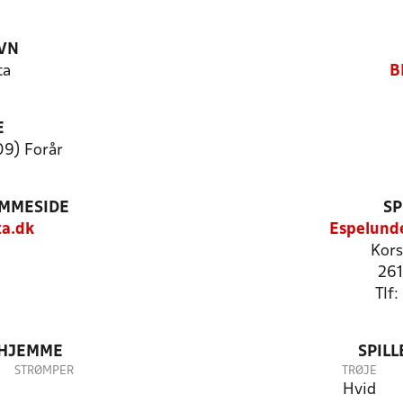
VN
ta
B
E
09) Forår
EMMESIDE
SP
a.dk
Espelund
Kors
261
Tlf
 HJEMME
SPIL
STRØMPER
TRØJE
Hvid