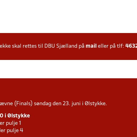
ke skal rettes til DBU Sjælland på
mail
eller på tlf:
463
tævne (Finals) søndag den 23. juni i Ølstykke.
30 i Ølstykke
er pulje 1
er pulje 4