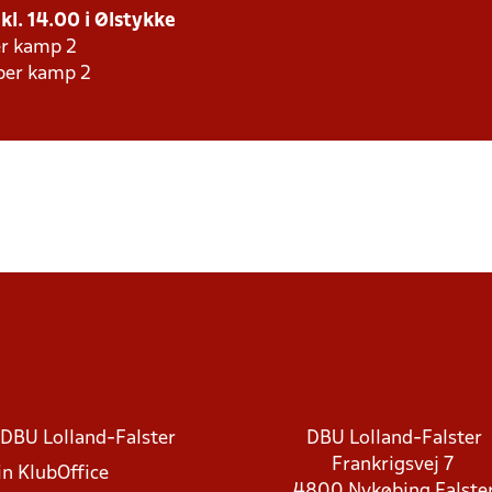
 kl. 14.00 i Ølstykke
er kamp 2
aber kamp 2
DBU Lolland-Falster
DBU Lolland-Falster
Frankrigsvej 7
in KlubOffice
4800 Nykøbing Falste