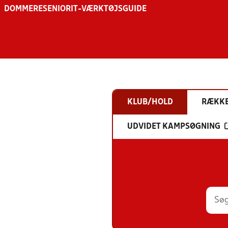
DOMMERE
SENIOR
IT-VÆRKTØJSGUIDE
KLUB/HOLD
RÆKK
UDVIDET KAMPSØGNING