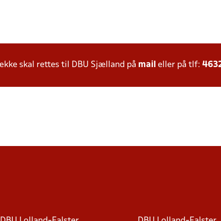
ke skal rettes til DBU Sjælland på
mail
eller på tlf:
463
DBU Lolland-Falster
DBU Lolland-Falster