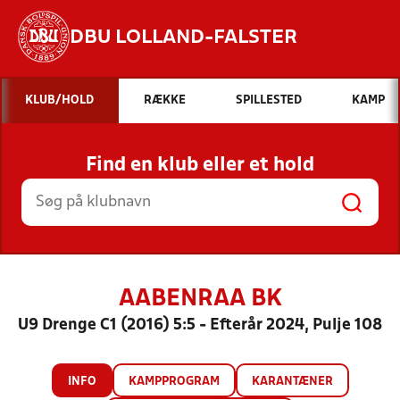
DBU LOLLAND-FALSTER
Hvad vil du søge efter?
KLUB/HOLD
RÆKKE
SPILLESTED
KAMP
INDHOLD OG NYHEDER
Find en klub eller et hold
STILLINGER, RESULTATER, KLUBBER OG
HOLD
AABENRAA BK
U9 Drenge C1 (2016) 5:5 - Efterår 2024, Pulje 108
INFO
KAMPPROGRAM
KARANTÆNER