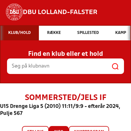
DBU LOLLAND-FALSTER
Hvad vil du søge efter?
KLUB/HOLD
RÆKKE
SPILLESTED
KAMP
INDHOLD OG NYHEDER
Find en klub eller et hold
STILLINGER, RESULTATER, KLUBBER OG
HOLD
SOMMERSTED/JELS IF
U15 Drenge Liga 5 (2010) 11:11/9:9 - efterår 2024,
Pulje 567