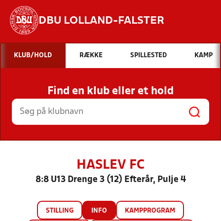
DBU LOLLAND-FALSTER
Hvad vil du søge efter?
KLUB/HOLD
RÆKKE
SPILLESTED
KAMP
INDHOLD OG NYHEDER
Find en klub eller et hold
STILLINGER, RESULTATER, KLUBBER OG
HOLD
HASLEV FC
8:8 U13 Drenge 3 (12) Efterår, Pulje 4
STILLING
INFO
KAMPPROGRAM