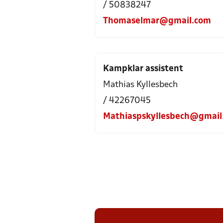
/ 50838247
Thomaselmar@gmail.com
Kampklar assistent
Mathias Kyllesbech
/ 42267045
Mathiaspskyllesbech@gmail