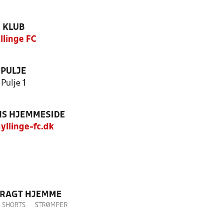
KLUB
llinge FC
PULJE
Pulje 1
S HJEMMESIDE
yllinge-fc.dk
DRAGT HJEMME
SHORTS
STRØMPER