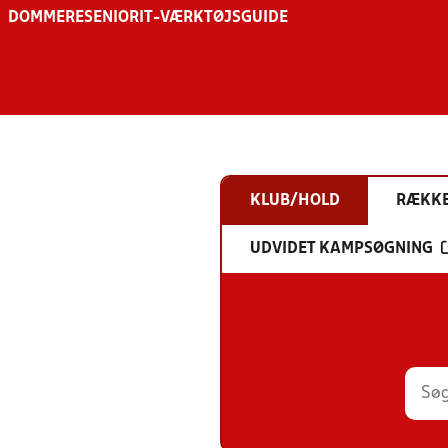
DOMMERE
SENIOR
IT-VÆRKTØJSGUIDE
KLUB/HOLD
RÆKK
UDVIDET KAMPSØGNING