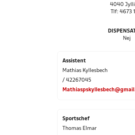
4040 Jyll
Tlf: 4673 
DISPENSA
Nej
Assistent
Mathias Kyllesbech
/ 42267045
Mathiaspskyllesbech@gmail
Sportschef
Thomas Elmar