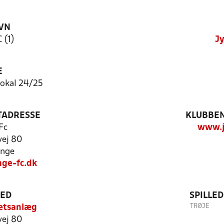
VN
 (1)
Jy
E
Pokal 24/25
TADRESSE
KLUBBEN
Fc
www.j
ej 80
inge
nge-fc.dk
TED
SPILLE
TRØJE
rætsanlæg
ej 80