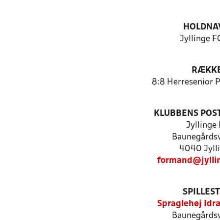
HOLDNA
Jyllinge FC
RÆKK
8:8 Herresenior 
KLUBBENS POS
Jyllinge 
Baunegårdsv
4040 Jyll
formand@jylli
SPILLES
Spraglehøj Id
Baunegårdsv