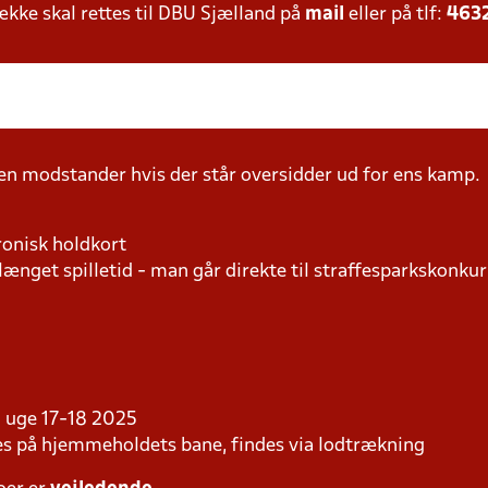
ke skal rettes til DBU Sjælland på
mail
eller på tlf:
463
n modstander hvis der står oversidder ud for ens kamp.
ronisk holdkort
længet spilletid - man går direkte til straffesparkskonkur
 i uge 17-18 2025
les på hjemmeholdets bane, findes via lodtrækning