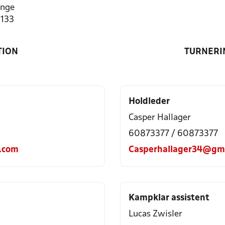
inge
1133
TION
TURNERI
Holdleder
Casper Hallager
60873377 / 60873377
.com
Casperhallager34@gm
Kampklar assistent
Lucas Zwisler