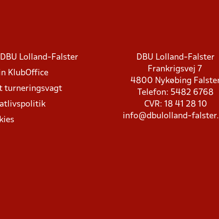
DBU Lolland-Falster
DBU Lolland-Falster
Frankrigsvej 7
in KlubOffice
4800 Nykøbing Falste
t turneringsvagt
Telefon: 5482 6768
atlivspolitik
CVR: 18 41 28 10
info@dbulolland-falster
kies