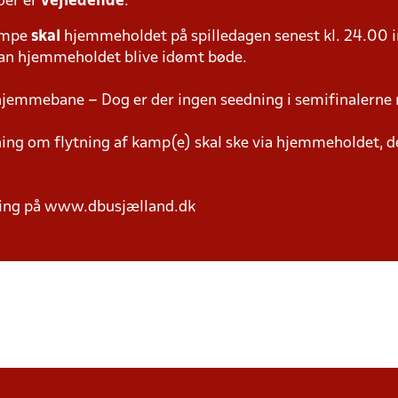
oer er
vejledende
.
ampe
skal
hjemmeholdet på spilledagen senest kl. 24.00 i
 kan hjemmeholdet blive idømt bøde.
hjemmebane – Dog er der ingen seedning i semifinalerne 
g om flytning af kamp(e) skal ske via hjemmeholdet, der
ring på www.dbusjælland.dk