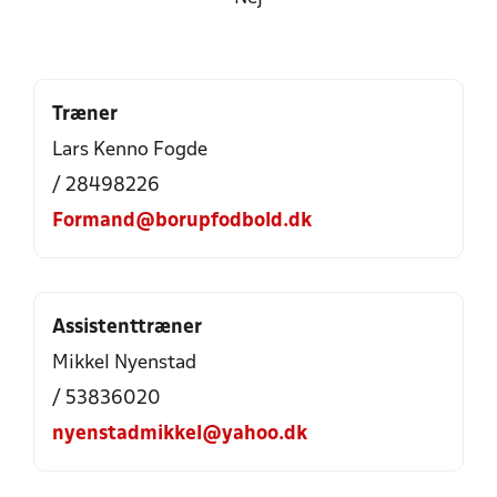
Træner
Lars Kenno Fogde
/ 28498226
Formand@borupfodbold.dk
Assistenttræner
Mikkel Nyenstad
/ 53836020
nyenstadmikkel@yahoo.dk