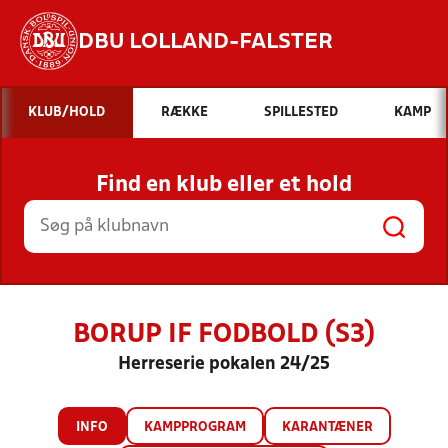
DBU LOLLAND-FALSTER
Hvad vil du søge efter?
KLUB/HOLD
RÆKKE
SPILLESTED
KAMP
INDHOLD OG NYHEDER
Find en klub eller et hold
STILLINGER, RESULTATER, KLUBBER OG
HOLD
BORUP IF FODBOLD (S3)
Herreserie pokalen 24/25
INFO
KAMPPROGRAM
KARANTÆNER