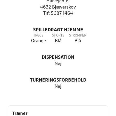
Halvejen 14
4632 Bjæverskov
Tlf: 5687 1464
SPILLEDRAGT HJEMME
TRØJE
SHORTS
STRØMPER
Orange
Blå
Blå
DISPENSATION
Nej
TURNERINGSFORBEHOLD
Nej
Træner