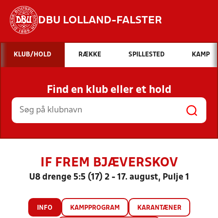
DBU LOLLAND-FALSTER
Hvad vil du søge efter?
KLUB/HOLD
RÆKKE
SPILLESTED
KAMP
INDHOLD OG NYHEDER
Find en klub eller et hold
STILLINGER, RESULTATER, KLUBBER OG
HOLD
IF FREM BJÆVERSKOV
U8 drenge 5:5 (17) 2 - 17. august, Pulje 1
INFO
KAMPPROGRAM
KARANTÆNER