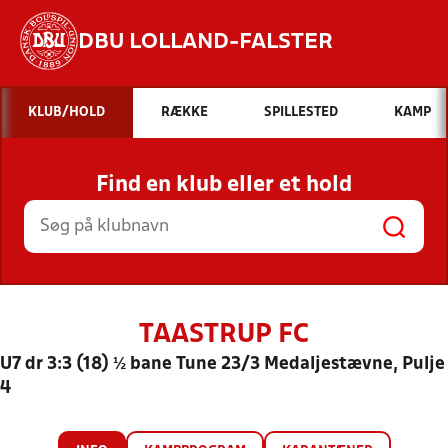
DBU LOLLAND-FALSTER
Hvad vil du søge efter?
KLUB/HOLD
RÆKKE
SPILLESTED
KAMP
INDHOLD OG NYHEDER
Find en klub eller et hold
STILLINGER, RESULTATER, KLUBBER OG
HOLD
TAASTRUP FC
U7 dr 3:3 (18) ½ bane Tune 23/3 Medaljestævne, Pulje
4