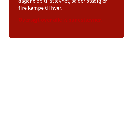
dagene op til stævnet, så der stadig er
fire kampe til hver.
Oversigt over alle ½ banestævner.