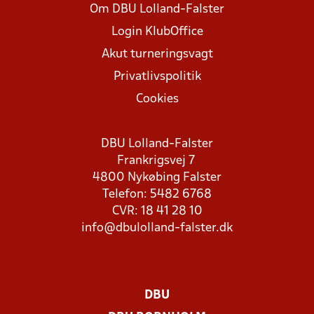
Om DBU Lolland-Falster
Login KlubOffice
Akut turneringsvagt
Privatlivspolitik
Cookies
DBU Lolland-Falster
Frankrigsvej 7
4800 Nykøbing Falster
Telefon: 5482 6768
CVR: 18 41 28 10
info@dbulolland-falster.dk
DBU