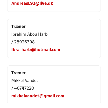
AndreasL92@live.dk
Træner
Ibrahim Abou Harb
/ 28926398
Ibra-harb@hotmail.com
Træner
Mikkel Vandet
/ 40747220
mikkelvandet@gmail.com