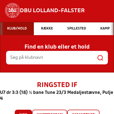
DBU LOLLAND-FALSTER
Hvad vil du søge efter?
KLUB/HOLD
RÆKKE
SPILLESTED
KAMP
INDHOLD OG NYHEDER
Find en klub eller et hold
STILLINGER, RESULTATER, KLUBBER OG
HOLD
RINGSTED IF
U7 dr 3:3 (18) ½ bane Tune 23/3 Medaljestævne, Pulje
4