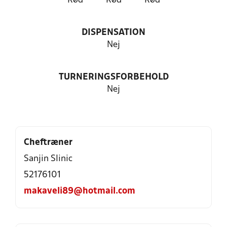
Rød
Rød
Rød
DISPENSATION
Nej
TURNERINGSFORBEHOLD
Nej
Cheftræner
Sanjin Slinic
52176101
makaveli89@hotmail.com