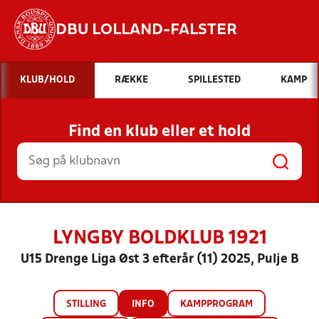
DBU LOLLAND-FALSTER
Hvad vil du søge efter?
KLUB/HOLD
RÆKKE
SPILLESTED
KAMP
INDHOLD OG NYHEDER
Find en klub eller et hold
STILLINGER, RESULTATER, KLUBBER OG
HOLD
LYNGBY BOLDKLUB 1921
U15 Drenge Liga Øst 3 efterår (11) 2025, Pulje B
STILLING
INFO
KAMPPROGRAM