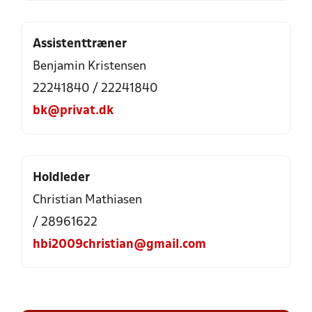
Assistenttræner
Benjamin Kristensen
22241840 / 22241840
bk@privat.dk
Holdleder
Christian Mathiasen
/ 28961622
hbi2009christian@gmail.com