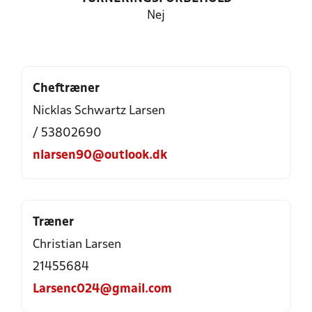
Nej
Cheftræner
Nicklas Schwartz Larsen
/ 53802690
nlarsen90@outlook.dk
Træner
Christian Larsen
21455684
Larsenc024@gmail.com