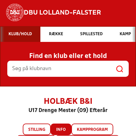
DBU LOLLAND-FALSTER
Hvad vil du søge efter?
KLUB/HOLD
RÆKKE
SPILLESTED
KAMP
INDHOLD OG NYHEDER
Find en klub eller et hold
STILLINGER, RESULTATER, KLUBBER OG
HOLD
HOLBÆK B&I
U17 Drenge Mester (09) Efterår
STILLING
INFO
KAMPPROGRAM