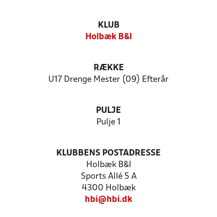
KLUB
Holbæk B&I
RÆKKE
U17 Drenge Mester (09) Efterår
PULJE
Pulje 1
KLUBBENS POSTADRESSE
Holbæk B&I
Sports Allé 5 A
4300 Holbæk
hbi@hbi.dk