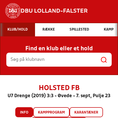
DBU LOLLAND-FALSTER
Hvad vil du søge efter?
KLUB/HOLD
RÆKKE
SPILLESTED
KAMP
INDHOLD OG NYHEDER
Find en klub eller et hold
STILLINGER, RESULTATER, KLUBBER OG
HOLD
HOLSTED FB
U7 Drenge (2019) 3:3 - Øvede - 7. sept, Pulje 23
INFO
KAMPPROGRAM
KARANTÆNER