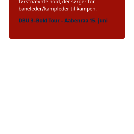
førstnævnte hold, der sørger for
baneleder/kampleder til kampen.
DBU 3-Bold Tour - Aabenraa 15. juni