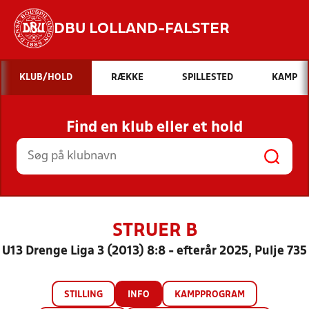
DBU LOLLAND-FALSTER
Hvad vil du søge efter?
KLUB/HOLD
RÆKKE
SPILLESTED
KAMP
INDHOLD OG NYHEDER
Find en klub eller et hold
STILLINGER, RESULTATER, KLUBBER OG
HOLD
STRUER B
U13 Drenge Liga 3 (2013) 8:8 - efterår 2025, Pulje 735
STILLING
INFO
KAMPPROGRAM