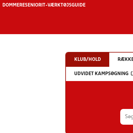
DOMMERE
SENIOR
IT-VÆRKTØJSGUIDE
KLUB/HOLD
RÆKK
UDVIDET KAMPSØGNING