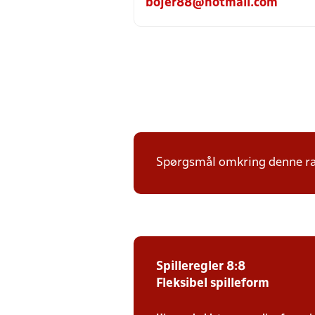
bojer88@hotmail.com
Spørgsmål omkring denne ræk
Spilleregler 8:8
Fleksibel spilleform