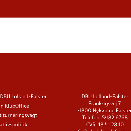
DBU Lolland-Falster
DBU Lolland-Falster
Frankrigsvej 7
in KlubOffice
4800 Nykøbing Falste
t turneringsvagt
Telefon: 5482 6768
atlivspolitik
CVR: 18 41 28 10