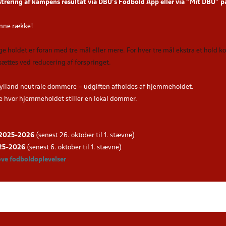
strering af kampens resultat via DBU’s Fodbold App
eller via ”Mit DBU” 
nne række!
nge holdet er foran med tre mål eller mere. For hver tre mål ekstra et hold 
sættes ved reducering af forspringet.
ylland neutrale dommere – udgiften afholdes af hjemmeholdet.
hvor hjemmeholdet stiller en lokal dommer.
g 2025-202
6
(senest 26. oktober til 1. stævne)
025-202
6
(senest 6. oktober til 1. stævne)
ove fodboldoplevelser