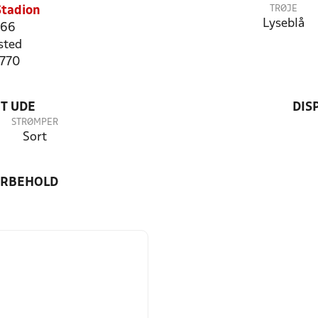
TRØJE
Stadion
Lyseblå
 66
sted
1770
T UDE
DIS
STRØMPER
Sort
ORBEHOLD