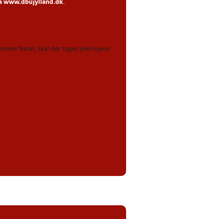
på
www.dbujylland.dk
.
kommer foran, skal der tages yderligere