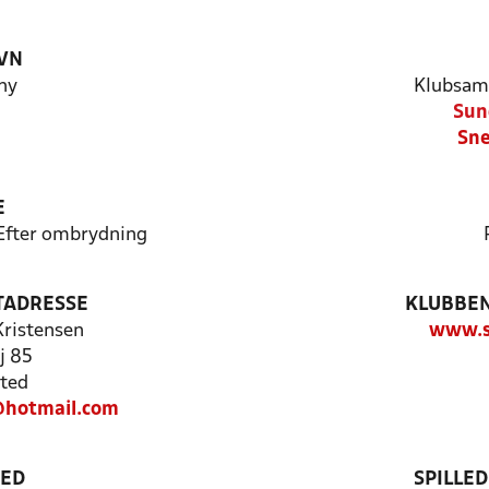
VN
hy
Klubsam
Sun
Sne
E
 Efter ombrydning
TADRESSE
KLUBBEN
Kristensen
www.s
j 85
ted
@hotmail.com
TED
SPILLE