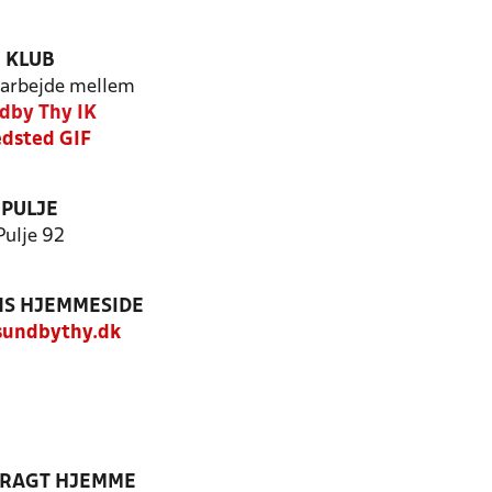
KLUB
arbejde mellem
dby Thy IK
dsted GIF
PULJE
Pulje 92
S HJEMMESIDE
undbythy.dk
DRAGT HJEMME