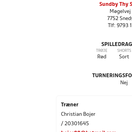
Sundby Thy 
Møgelvej
7752 Sned
Tlf: 9793 
SPILLEDRAG
TRØJE
SHORTS
Rød
Sort
TURNERINGSF
Nej
Træner
Christian Bojer
/ 20301645