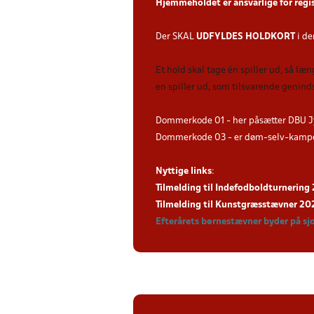
Hjemmeholdet er ansvarlige for regi
Der SKAL
UDFYLDES HOLDKORT
i de
Et hold skal tage én spiller ud, så læ
en spiller ud, som tilsvarende genind
Dommerkode 01 - her påsætter DBU J
Dommerkode 03 - er døm-selv-kampe 
Nyttige links
:
Tilmelding til Indefodboldturnerin
Tilmelding til Kunstgræsstævner 2
Efterårets børnestævner byder på sj