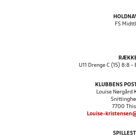
HOLDNA
FS Midtt
RÆKK
U11 Drenge C (15) 8:8 -
KLUBBENS POS
Louise Nørgård 
Snittinghø
7700 This
Louise-kristensen
SPILLES