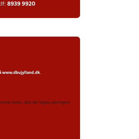
tlf:
8939 9920
på
www.dbujylland.dk
.
kommer foran, skal der tages yderligere