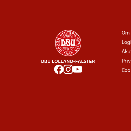
Om 
Log
Aku
Priv
DBU LOLLAND-FALSTER
Coo