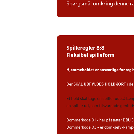
Spørgsmål omkring denne ræk
Spilleregler 8:8
Fleksibel spilleform
Hjemmeholdet er ansvarlige for regi
Der SKAL
UDFYLDES HOLDKORT
i de
Et hold skal tage én spiller ud, så læ
en spiller ud, som tilsvarende genind
Dommerkode 01 - her påsætter DBU J
Dommerkode 03 - er døm-selv-kampe 