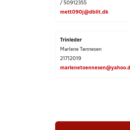
/ 50912355
mett090j@dblit.dk
Trinleder
Marlene Tønnesen
21712019
marlenetoennesen@yahoo.