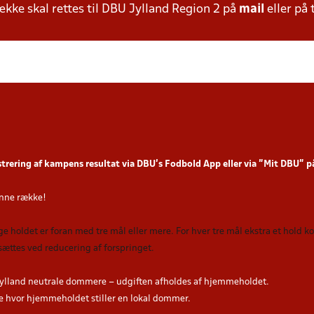
ke skal rettes til DBU Jylland Region 2 på
mail
eller på 
strering af kampens resultat via DBU’s Fodbold App
eller via ”Mit DBU” 
nne række!
nge holdet er foran med tre mål eller mere. For hver tre mål ekstra et hold 
sættes ved reducering af forspringet.
ylland neutrale dommere – udgiften afholdes af hjemmeholdet.
hvor hjemmeholdet stiller en lokal dommer.