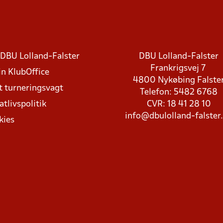
DBU Lolland-Falster
DBU Lolland-Falster
Frankrigsvej 7
in KlubOffice
4800 Nykøbing Falste
t turneringsvagt
Telefon: 5482 6768
atlivspolitik
CVR: 18 41 28 10
info@dbulolland-falster
kies