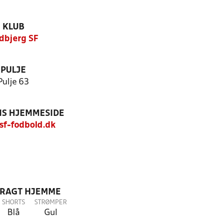
KLUB
ldbjerg SF
PULJE
Pulje 63
S HJEMMESIDE
f-fodbold.dk
DRAGT HJEMME
SHORTS
STRØMPER
Blå
Gul