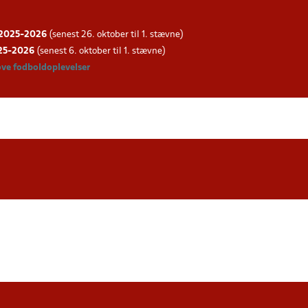
g 2025-202
6
(senest 26. oktober til 1. stævne)
025-202
6
(senest 6. oktober til 1. stævne)
ove fodboldoplevelser