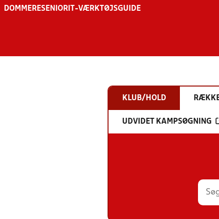
DOMMERE
SENIOR
IT-VÆRKTØJSGUIDE
KLUB/HOLD
RÆKK
UDVIDET KAMPSØGNING