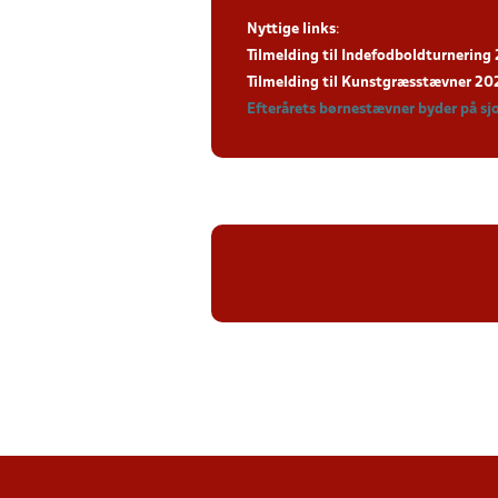
Nyttige links
:
Tilmelding til Indefodboldturnerin
Tilmelding til Kunstgræsstævner 2
Efterårets børnestævner byder på sj