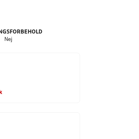
NGSFORBEHOLD
Nej
k