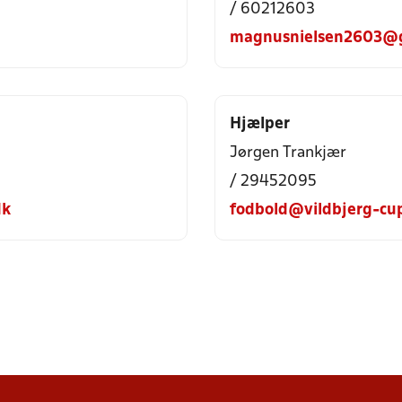
/ 60212603
magnusnielsen2603@
Hjælper
Jørgen Trankjær
/ 29452095
dk
fodbold@vildbjerg-cu