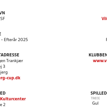
VN
 SF
Vi
E
 - Efterår 2025
TADRESSE
KLUBBEN
rgen Trankjær
www.vs
j 3
jerg
erg-cup.dk
TED
SPILLE
TRØJE
 Kulturcenter
Gul
e 2