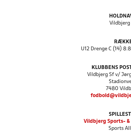
HOLDNA
Vildbjerg
RÆKK
U12 Drenge C (14) 8:8
KLUBBENS POS
Vildbjerg Sf v/ Jø
Stadionve
7480 Vildb
fodbold@vildbj
SPILLES
Vildbjerg Sports- &
Sports All