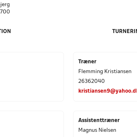
jerg
0700
TION
TURNERI
Træner
Flemming Kristiansen
26362040
kristiansen9@yahoo.d
Assistenttræner
Magnus Nielsen