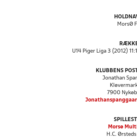
HOLDNA
MorsØ 
RÆKK
U14 Piger Liga 3 (2012) 11:
KLUBBENS POS
Jonathan Spa
Kløvermark
7900 Nykøb
Jonathanspanggaa
SPILLES
Morsø Mult
H.C. Ørsteds