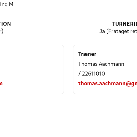
ing M
TION
TURNERI
r)
Ja (Frataget ret
Træner
Thomas Aachmann
/ 22611010
m
thomas.aachmann@gm