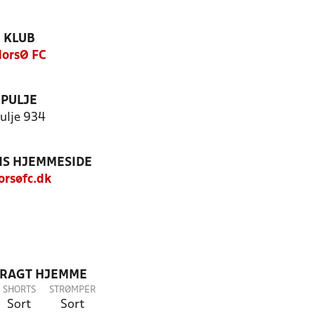
KLUB
orsØ FC
PULJE
ulje 934
S HJEMMESIDE
rsøfc.dk
DRAGT HJEMME
SHORTS
STRØMPER
Sort
Sort