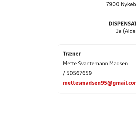
7900 Nykøb
DISPENSA
Ja (Alde
Træner
Mette Svantemann Madsen
/ 50567659
mettesmadsen95@gmail.co