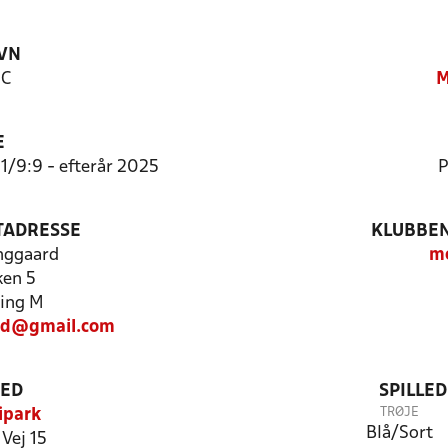
VN
FC
M
E
11/9:9 - efterår 2025
P
TADRESSE
KLUBBEN
nggaard
mo
en 5
ing M
rd@gmail.com
TED
SPILLE
TRØJE
ipark
Blå/Sort
 Vej 15