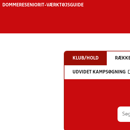
DOMMERE
SENIOR
IT-VÆRKTØJSGUIDE
KLUB/HOLD
RÆKK
UDVIDET KAMPSØGNING