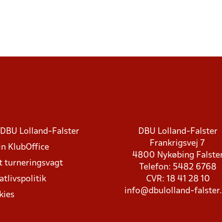
DBU Lolland-Falster
DBU Lolland-Falster
Frankrigsvej 7
in KlubOffice
4800 Nykøbing Falste
t turneringsvagt
Telefon: 5482 6768
atlivspolitik
CVR: 18 41 28 10
info@dbulolland-falster
kies