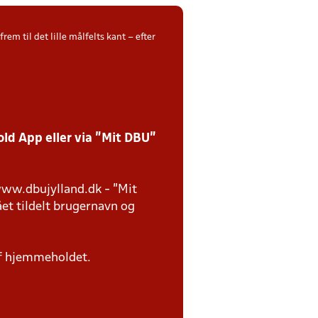
m til det lille målfelts kant – efter
ld App eller via ”Mit DBU”
 www.dbujylland.dk - "Mit
ået tildelt brugernavn og
af hjemmeholdet.