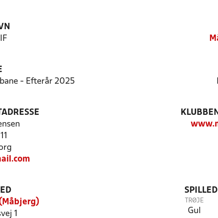
VN
IF
Må
E
tbane - Efterår 2025
TADRESSE
KLUBBEN
ensen
www.m
11
org
ail.com
TED
SPILLE
TRØJE
 (Måbjerg)
Gul
vej 1