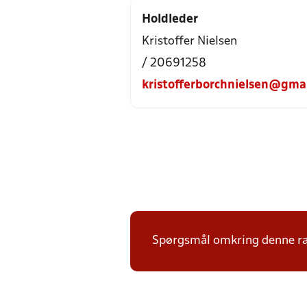
Holdleder
Kristoffer Nielsen
/ 20691258
kristofferborchnielsen@gma
Spørgsmål omkring denne ræk