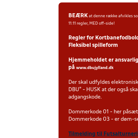
BEÆRK
at denne række afvikles 
11:11 regler, MED off-side!
Regler for Kortbanefodbol
Fleksibel spilleform
Hjemmeholdet er ansvarlige
på
www.dbujylland.dk
.
Der skal udfyldes elektronis
DBU" - HUSK at der også skal 
adgangskode.
Dommerkode 01 - her påsætt
Dommerkode 03 - er døm-sel
Tilmelding til Futsalturner