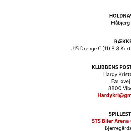
HOLDNA
Måbjerg 
RÆKK
U15 Drenge C (11) 8:8 Kor
KLUBBENS POS
Hardy Krist
Færøvej 
8800 Vib
Hardykri@gm
SPILLES
STS Biler Arena
Bjerregårds