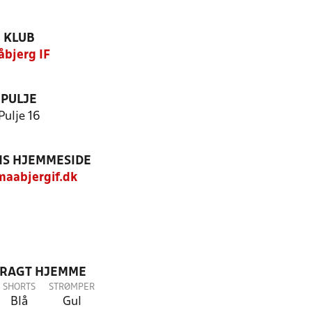
KLUB
bjerg IF
PULJE
Pulje 16
S HJEMMESIDE
aabjergif.dk
DRAGT HJEMME
SHORTS
STRØMPER
Blå
Gul