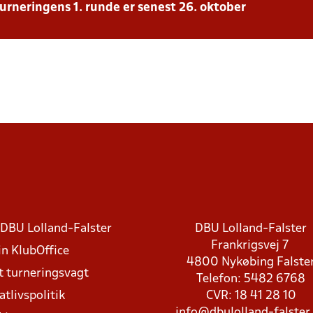
turneringens 1. runde er senest 26. oktober
DBU Lolland-Falster
DBU Lolland-Falster
Frankrigsvej 7
in KlubOffice
4800 Nykøbing Falste
t turneringsvagt
Telefon: 5482 6768
atlivspolitik
CVR: 18 41 28 10
info@dbulolland-falster