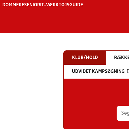
DOMMERE
SENIOR
IT-VÆRKTØJSGUIDE
KLUB/HOLD
RÆKK
UDVIDET KAMPSØGNING