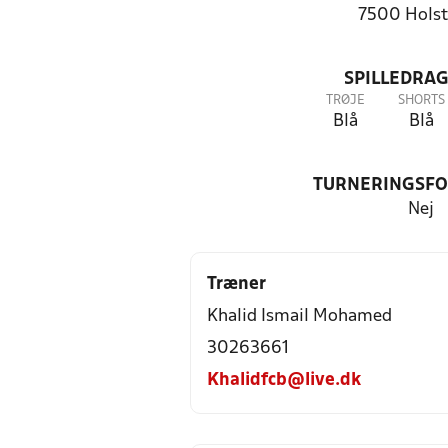
7500 Holst
SPILLEDRAG
TRØJE
SHORTS
Blå
Blå
TURNERINGSF
Nej
Træner
Khalid Ismail Mohamed
30263661
Khalidfcb@live.dk