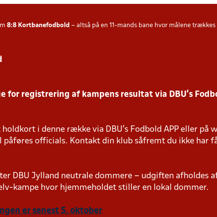
som
8:8
Kortbanefodbold
– altså på en 11-mands bane hvor målene trækkes fre
d
 for registrering af kampens resultat via DBU’s Fodbo
k holdkort i denne række via DBU's Fodbold APP eller på
påføres officials. Kontakt din klub såfremt du ikke har f
er DBU Jylland neutrale dommere – udgiften afholdes 
v-kampe hvor hjemmeholdet stiller en lokal dommer.
ingen er senest 5. oktober