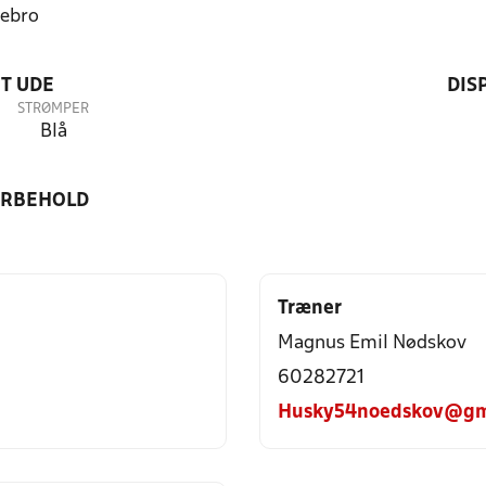
ebro
T UDE
DIS
STRØMPER
Blå
ORBEHOLD
Træner
Magnus Emil Nødskov
60282721
Husky54noedskov@gm