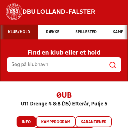
DBU LOLLAND-FALSTER
Hvad vil du søge efter?
KLUB/HOLD
RÆKKE
SPILLESTED
KAMP
INDHOLD OG NYHEDER
Find en klub eller et hold
STILLINGER, RESULTATER, KLUBBER OG
HOLD
ØUB
U11 Drenge 4 8:8 (15) Efterår, Pulje 5
INFO
KAMPPROGRAM
KARANTÆNER