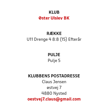
KLUB
Øster Ulslev BK
RÆKKE
U11 Drenge 4 8:8 (15) Efterår
PULJE
Pulje 5
KLUBBENS POSTADRESSE
Claus Jensen
østvej 7
4880 Nysted
oestvej7.claus@gmail.com