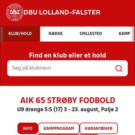
DBU LOLLAND-FALSTER
Hvad vil du søge efter?
KLUB/HOLD
RÆKKE
SPILLESTED
KAMP
INDHOLD OG NYHEDER
Find en klub eller et hold
STILLINGER, RESULTATER, KLUBBER OG
HOLD
AIK 65 STRØBY FODBOLD
U9 drenge 5:5 (17) 3 - 23. august, Pulje 2
INFO
KAMPPROGRAM
KARANTÆNER