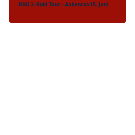
DBU 3-Bold Tour - Aabenraa 15. juni