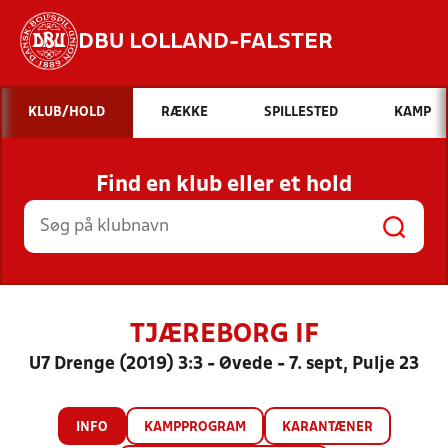
DBU LOLLAND-FALSTER
Hvad vil du søge efter?
KLUB/HOLD
RÆKKE
SPILLESTED
KAMP
INDHOLD OG NYHEDER
Find en klub eller et hold
STILLINGER, RESULTATER, KLUBBER OG
HOLD
TJÆREBORG IF
U7 Drenge (2019) 3:3 - Øvede - 7. sept, Pulje 23
INFO
KAMPPROGRAM
KARANTÆNER