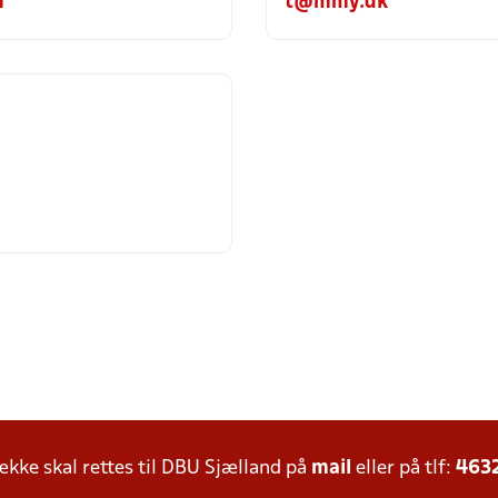
m
t@mmy.dk
ke skal rettes til DBU Sjælland på
mail
eller på tlf:
463