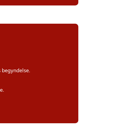
s begyndelse.
e.