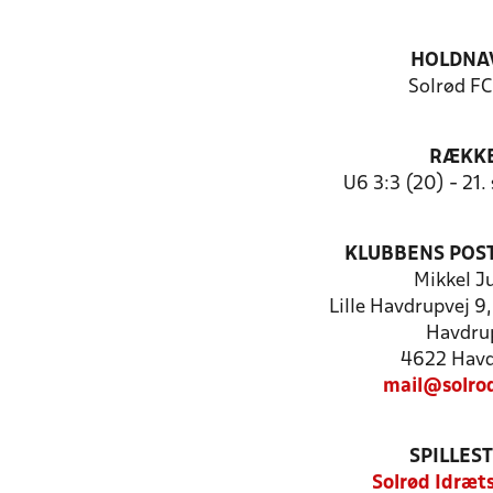
HOLDNA
Solrød FC
RÆKK
U6 3:3 (20) - 21
KLUBBENS POS
Mikkel J
Lille Havdrupvej 9
Havdru
4622 Hav
mail@solro
SPILLES
Solrød Idræt