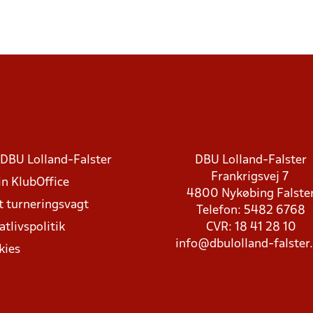
DBU Lolland-Falster
DBU Lolland-Falster
Frankrigsvej 7
in KlubOffice
4800 Nykøbing Falste
t turneringsvagt
Telefon: 5482 6768
atlivspolitik
CVR: 18 41 28 10
info@dbulolland-falster
kies