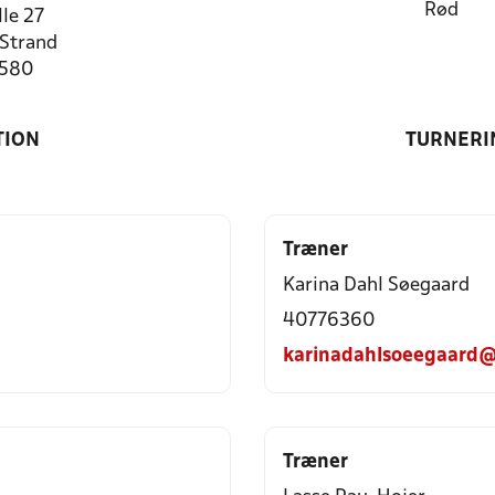
Rød
lle 27
Strand
2580
TION
TURNERI
Træner
Karina Dahl Søegaard
40776360
karinadahlsoeegaard
Træner