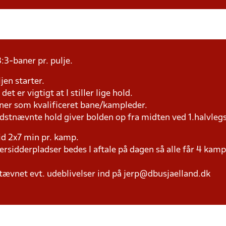
:3-baner pr. pulje.
jen starter.
et er vigtigt at I stiller lige hold.
æner som kvalificeret bane/kampleder.
idstnævnte hold giver bolden op fra midten ved 1.halvleg
tid 2x7 min pr. kamp.
versidderpladser bedes I aftale på dagen så alle får 4 kamp
tævnet evt. udeblivelser ind på jerp@dbusjaelland.dk