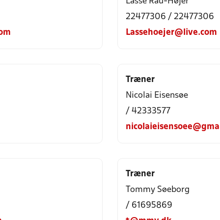
Lasse Rau-Højer
22477306 / 22477306
com
Lassehoejer@live.com
Træner
Nicolai Eisensøe
/ 42333577
nicolaieisensoee@gma
Træner
Tommy Søeborg
/ 61695869