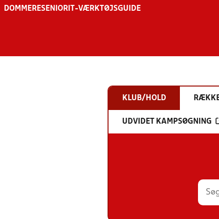
DOMMERE
SENIOR
IT-VÆRKTØJSGUIDE
KLUB/HOLD
RÆKK
UDVIDET KAMPSØGNING