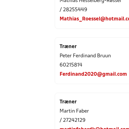
Mathias Hesselberg-Røssel
/ 28255449
Mathias_Roessel@hotmail.
Træner
Peter Ferdinand Bruun
60215814
Ferdinand2020@gmail.com
Træner
Martin Faber
/ 27242129