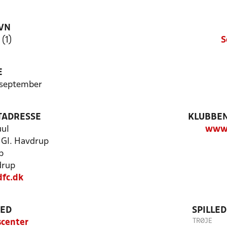
VN
 (1)
S
E
. september
TADRESSE
KLUBBEN
uul
www.
, Gl. Havdrup
p
drup
dfc.dk
TED
SPILLE
TRØJE
scenter