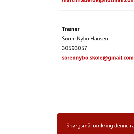
martinfaberdk@hotmail.co
Træner
Søren Nybo Hansen
30593057
sorennybo.skole@gmail.com
Spørgsmål omkring denne ræk