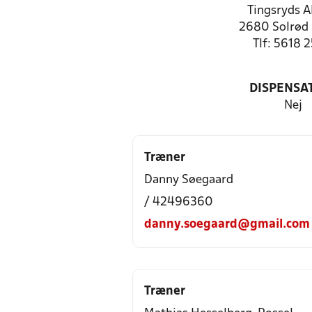
Tingsryds A
2680 Solrød 
Tlf: 5618 
DISPENSA
Nej
Træner
Danny Søegaard
/ 42496360
danny.soegaard@gmail.com
Træner