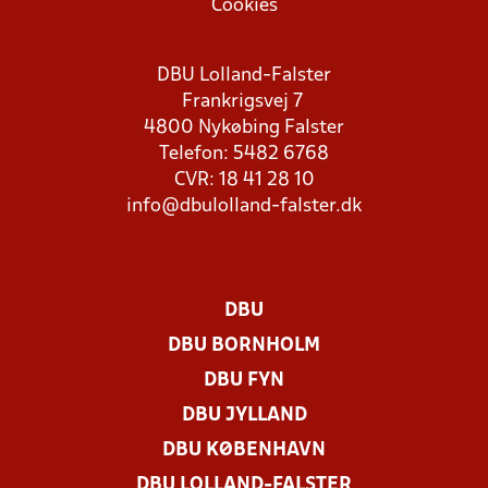
Cookies
DBU Lolland-Falster
Frankrigsvej 7
4800 Nykøbing Falster
Telefon: 5482 6768
CVR: 18 41 28 10
info@dbulolland-falster.dk
DBU
DBU BORNHOLM
DBU FYN
DBU JYLLAND
DBU KØBENHAVN
DBU LOLLAND-FALSTER