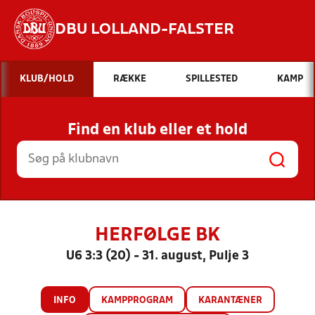
DBU LOLLAND-FALSTER
Hvad vil du søge efter?
KLUB/HOLD
RÆKKE
SPILLESTED
KAMP
INDHOLD OG NYHEDER
Find en klub eller et hold
STILLINGER, RESULTATER, KLUBBER OG
HOLD
HERFØLGE BK
U6 3:3 (20) - 31. august, Pulje 3
INFO
KAMPPROGRAM
KARANTÆNER