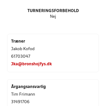
TURNERINGSFORBEHOLD
Nej
Træner
Jakob Kofod
61703047
Jka@bronshojfys.dk
Årgangsansvarlig
Tim Frimann
31491706