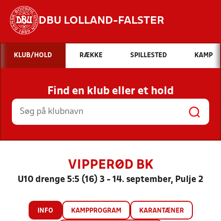
DBU LOLLAND-FALSTER
Hvad vil du søge efter?
KLUB/HOLD
RÆKKE
SPILLESTED
KAMP
INDHOLD OG NYHEDER
Find en klub eller et hold
STILLINGER, RESULTATER, KLUBBER OG
HOLD
VIPPERØD BK
U10 drenge 5:5 (16) 3 - 14. september, Pulje 2
INFO
KAMPPROGRAM
KARANTÆNER