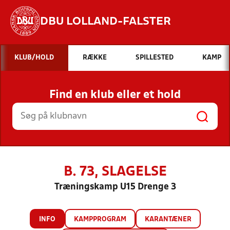
DBU LOLLAND-FALSTER
Hvad vil du søge efter?
KLUB/HOLD
RÆKKE
SPILLESTED
KAMP
INDHOLD OG NYHEDER
Find en klub eller et hold
STILLINGER, RESULTATER, KLUBBER OG
HOLD
B. 73, SLAGELSE
Træningskamp U15 Drenge 3
INFO
KAMPPROGRAM
KARANTÆNER