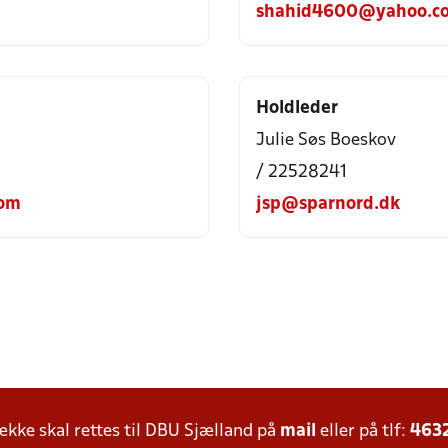
shahid4600@yahoo.c
Holdleder
Julie Søs Boeskov
/ 22528241
com
jsp@sparnord.dk
ke skal rettes til DBU Sjælland på
mail
eller på tlf:
463