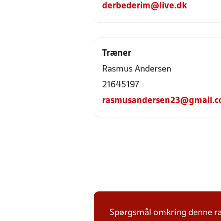
derbederim@live.dk
Træner
Rasmus Andersen
21645197
rasmusandersen23@gmail.
Spørgsmål omkring denne ræk