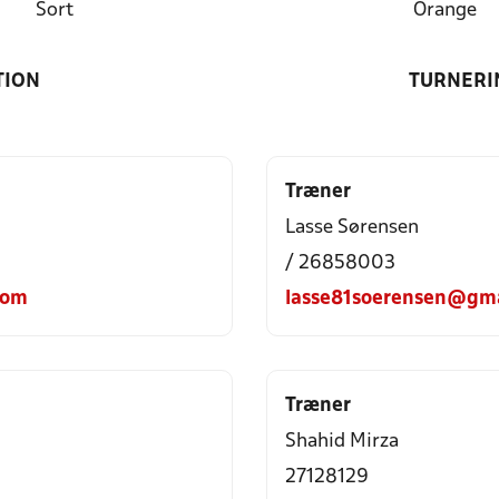
Sort
Orange
TION
TURNERI
Træner
Lasse Sørensen
/ 26858003
com
lasse81soerensen@gma
Træner
Shahid Mirza
27128129