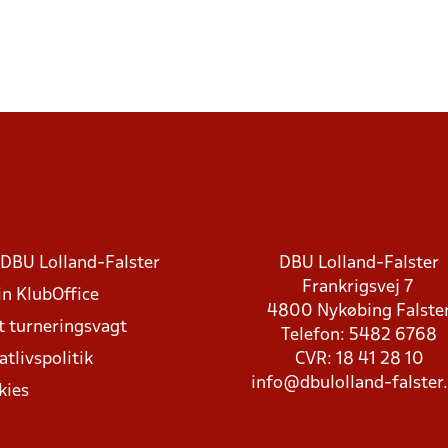
DBU Lolland-Falster
DBU Lolland-Falster
Frankrigsvej 7
in KlubOffice
4800 Nykøbing Falste
t turneringsvagt
Telefon: 5482 6768
atlivspolitik
CVR: 18 41 28 10
info@dbulolland-falster
kies