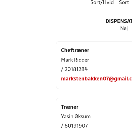
Sort/Hvid
Sort
DISPENSA
Nej
Cheftræner
Mark Ridder
/ 20181284
markstenbakken07@gmail.
Træner
Yasin Øksum
/ 60191907