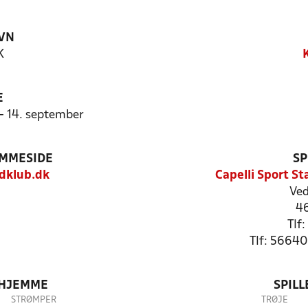
VN
K
E
 - 14. september
EMMESIDE
SP
dklub.dk
Capelli Sport S
Ved
4
Tlf
Tlf: 5664
 HJEMME
SPIL
STRØMPER
TRØJE