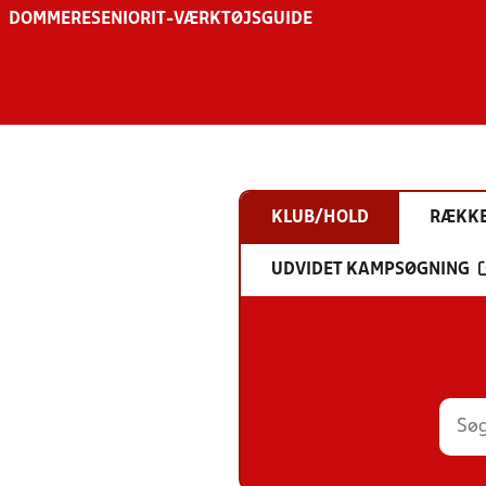
DOMMERE
SENIOR
IT-VÆRKTØJSGUIDE
KLUB/HOLD
RÆKK
UDVIDET KAMPSØGNING