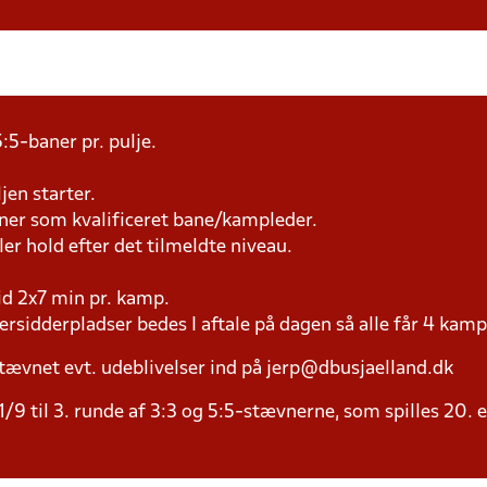
:5-baner pr. pulje.
jen starter.
æner som kvalificeret bane/kampleder.
ller hold efter det tilmeldte niveau.
tid 2x7 min pr. kamp.
versidderpladser bedes I aftale på dagen så alle får 4 kamp
tævnet evt. udeblivelser ind på jerp@dbusjaelland.dk
/9 til 3. runde af 3:3 og 5:5-stævnerne, som spilles 20. 