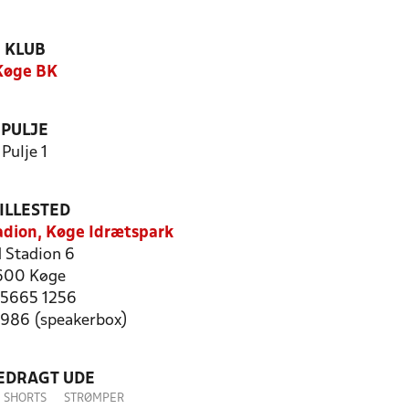
KLUB
Køge BK
PULJE
Pulje 1
ILLESTED
tadion, Køge Idrætspark
 Stadion 6
600 Køge
: 5665 1256
0986 (speakerbox)
LEDRAGT UDE
SHORTS
STRØMPER