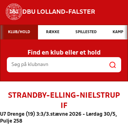
DBU LOLLAND-FALSTER
Hvad vil du søge efter?
KLUB/HOLD
RÆKKE
SPILLESTED
KAMP
INDHOLD OG NYHEDER
Find en klub eller et hold
STILLINGER, RESULTATER, KLUBBER OG
HOLD
STRANDBY-ELLING-NIELSTRUP
IF
U7 Drenge (19) 3:3/3.stævne 2026 - Lørdag 30/5,
Pulje 258