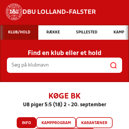
DBU LOLLAND-FALSTER
Hvad vil du søge efter?
KLUB/HOLD
RÆKKE
SPILLESTED
KAMP
INDHOLD OG NYHEDER
Find en klub eller et hold
STILLINGER, RESULTATER, KLUBBER OG
HOLD
KØGE BK
U8 piger 5:5 (18) 2 - 20. september
INFO
KAMPPROGRAM
KARANTÆNER