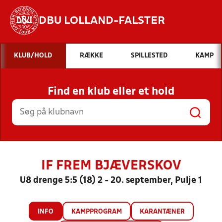
DBU LOLLAND-FALSTER
Hvad vil du søge efter?
KLUB/HOLD
RÆKKE
SPILLESTED
KAMP
INDHOLD OG NYHEDER
Find en klub eller et hold
STILLINGER, RESULTATER, KLUBBER OG
HOLD
IF FREM BJÆVERSKOV
U8 drenge 5:5 (18) 2 - 20. september, Pulje 1
INFO
KAMPPROGRAM
KARANTÆNER