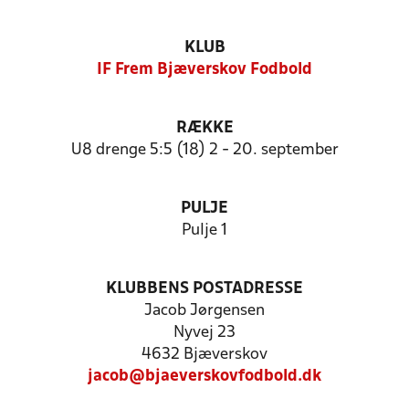
KLUB
IF Frem Bjæverskov Fodbold
RÆKKE
U8 drenge 5:5 (18) 2 - 20. september
PULJE
Pulje 1
KLUBBENS POSTADRESSE
Jacob Jørgensen
Nyvej 23
4632 Bjæverskov
jacob@bjaeverskovfodbold.dk