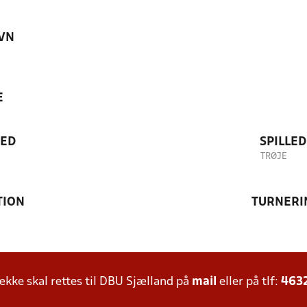
VN
E
TED
SPILLE
TRØJE
TION
TURNERI
ke skal rettes til DBU Sjælland på
mail
eller på tlf:
463