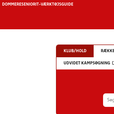
DOMMERE
SENIOR
IT-VÆRKTØJSGUIDE
KLUB/HOLD
RÆKK
UDVIDET KAMPSØGNING