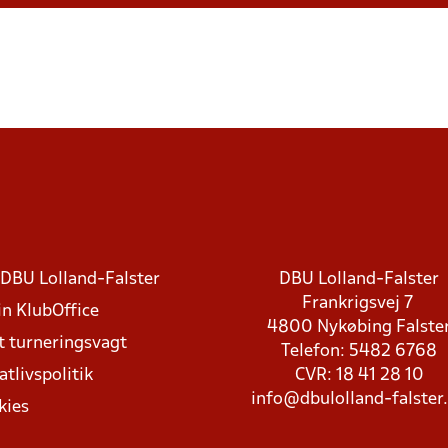
DBU Lolland-Falster
DBU Lolland-Falster
Frankrigsvej 7
in KlubOffice
4800 Nykøbing Falste
t turneringsvagt
Telefon: 5482 6768
atlivspolitik
CVR: 18 41 28 10
info@dbulolland-falster
kies