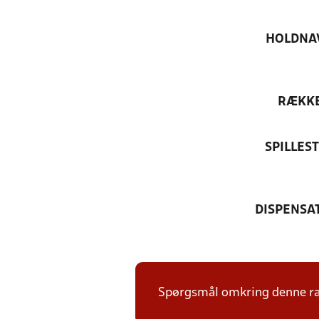
HOLDNA
RÆKK
SPILLES
DISPENSA
Spørgsmål omkring denne ræk