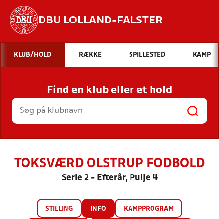
DBU LOLLAND-FALSTER
Hvad vil du søge efter?
KLUB/HOLD
RÆKKE
SPILLESTED
KAMP
INDHOLD OG NYHEDER
Find en klub eller et hold
STILLINGER, RESULTATER, KLUBBER OG
HOLD
TOKSVÆRD OLSTRUP FODBOLD
Serie 2 - Efterår, Pulje 4
STILLING
INFO
KAMPPROGRAM