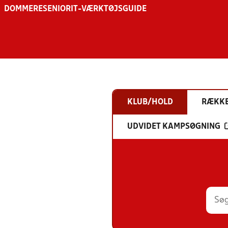
DOMMERE
SENIOR
IT-VÆRKTØJSGUIDE
KLUB/HOLD
RÆKK
UDVIDET KAMPSØGNING