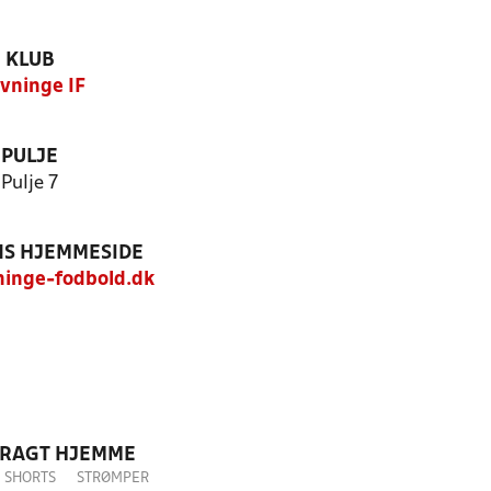
KLUB
vninge IF
PULJE
Pulje 7
S HJEMMESIDE
inge-fodbold.dk
DRAGT HJEMME
SHORTS
STRØMPER