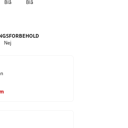
Blå
Blå
NGSFORBEHOLD
Nej
en
om