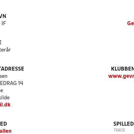
VN
 IF
Ge
E
terår
TADRESSE
KLUBBEN
sen
www.gevn
EDRAG 14
ge
ilde
l.dk
TED
SPILLE
TRØJE
allen