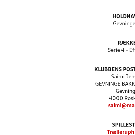
HOLDNA
Gevninge
RÆKK
Serie 4 - Ef
KLUBBENS POS
Saimi Jen
GEVNINGE BAKK
Gevnin
4000 Rosk
saimi@mai
SPILLES
Trælleruph