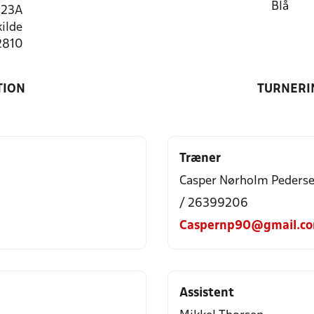
Blå
 23A
ilde
2810
TION
TURNERI
Træner
Casper Nørholm Peders
/ 26399206
Caspernp90@gmail.c
Assistent