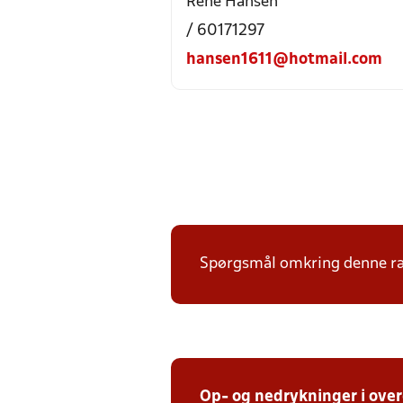
Rene Hansen
/ 60171297
hansen1611@hotmail.com
Spørgsmål omkring denne ræk
Op- og nedrykninger i ove