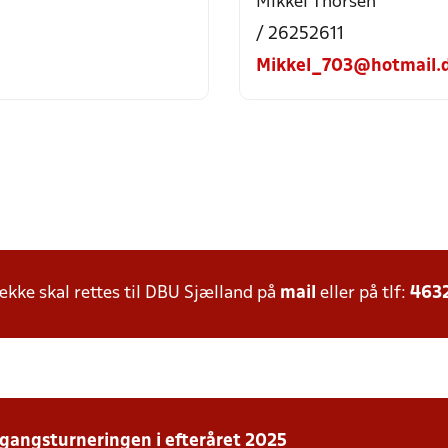
Mikkel Thorsen
/ 26252611
Mikkel_703@hotmail.
ke skal rettes til DBU Sjælland på
mail
eller på tlf:
463
rgangsturneringen i efteråret 2025